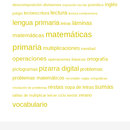
inglés
descomposición
divisiones
gramática
expresión escrita
lectura
juego
lectoescritura
lectura comprensiva
lengua primaria
láminas
letras
matemáticas
matemáticas
primaria
multiplicaciones
navidad
operaciones
ortografía
operaciones básicas
pizarra digital
pictogramas
problemas
problemas matemáticos
recortable
reglas ortográficas
sumas
restas
sopa de letras
resolución de problemas
verano
tablas de multiplicar
tercer ciclo
textos
vocabulario