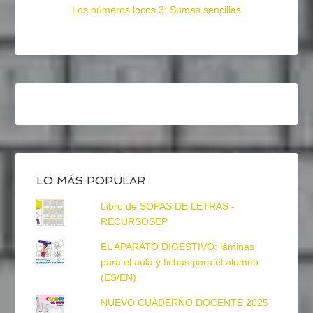
Los números locos 3: Sumas sencillas
LO MÁS POPULAR
Libro de SOPAS DE LETRAS -
RECURSOSEP
EL APARATO DIGESTIVO: láminas
para el aula y fichas para el alumno
(ES/EN)
NUEVO CUADERNO DOCENTE 2025