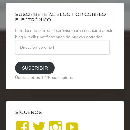
SUSCRÍBETE AL BLOG POR CORREO
ELECTRÓNICO
Introduce tu correo electrónico para suscribirte a este
blog y recibir notificaciones de nuevas entradas.
Dirección
de
email
SUSCRIBIR
Únete a otros 127K suscriptores
SÍGUENOS
Ver
Ver
Ver
YouTub