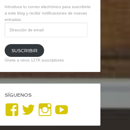
Introduce tu correo electrónico para suscribirte
a este blog y recibir notificaciones de nuevas
entradas.
Dirección
de
email
SUSCRIBIR
Únete a otros 127K suscriptores
SÍGUENOS
Ver
Ver
Ver
YouTube
perfil
perfil
perfil