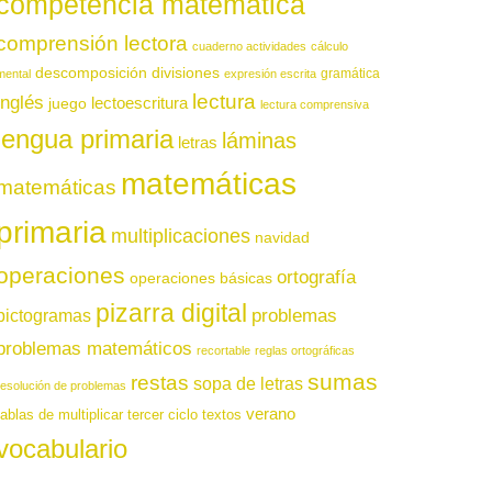
competencia matemática
comprensión lectora
cuaderno actividades
cálculo
descomposición
divisiones
gramática
mental
expresión escrita
lectura
inglés
juego
lectoescritura
lectura comprensiva
lengua primaria
láminas
letras
matemáticas
matemáticas
primaria
multiplicaciones
navidad
operaciones
ortografía
operaciones básicas
pizarra digital
pictogramas
problemas
problemas matemáticos
recortable
reglas ortográficas
sumas
restas
sopa de letras
resolución de problemas
verano
tablas de multiplicar
tercer ciclo
textos
vocabulario