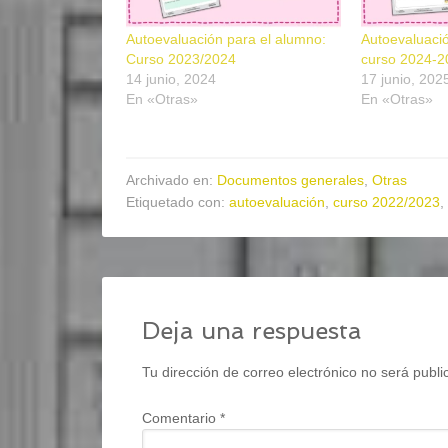
Autoevaluación para el alumno:
Autoevaluaci
Curso 2023/2024
curso 2024-2
14 junio, 2024
17 junio, 202
En «Otras»
En «Otras»
Archivado en:
Documentos generales
,
Otras
Etiquetado con:
autoevaluación
,
curso 2022/2023
,
Deja una respuesta
Tu dirección de correo electrónico no será publi
Comentario
*