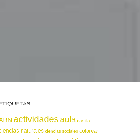
ETIQUETAS
actividades
aula
ABN
cartilla
ciencias naturales
colorear
ciencias sociales