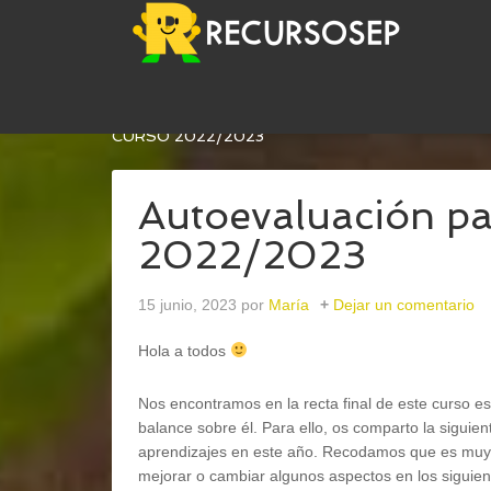
USTED ESTÁ AQUÍ:
INICIO
/
DOCUMENTOS GEN
CURSO 2022/2023
Autoevaluación pa
2022/2023
15 junio, 2023
por
María
Dejar un comentario
Hola a todos
Nos encontramos en la recta final de este curso 
balance sobre él. Para ello, os comparto la siguien
aprendizajes en este año. Recodamos que es muy 
mejorar o cambiar algunos aspectos en los siguien