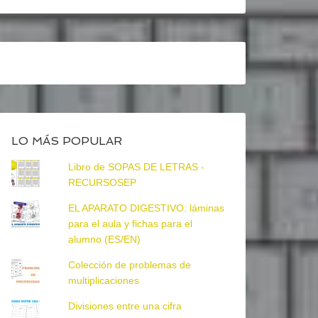
LO MÁS POPULAR
Libro de SOPAS DE LETRAS -
RECURSOSEP
EL APARATO DIGESTIVO: láminas
para el aula y fichas para el
alumno (ES/EN)
Colección de problemas de
multiplicaciones
Divisiones entre una cifra