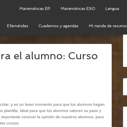
Matemáticas EP
Matemáticas ESO
Lengua
Efemérides
Cuadernos y agendas
Mi tienda de recurso
ERALES
/
AUTOEVALUACIÓN PARA EL ALUMNO:
ra el alumno: Curso
escolar, y es un buen momento para que los alumnos hagan
te plantilla, ideal para que los alumnos valoren su paso y
importante conocer la opinión de nuestros alumnos, para
tes cursos.