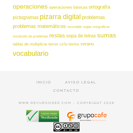
operaciones
ortografía
operaciones básicas
pizarra digital
pictogramas
problemas
problemas matemáticos
recortable
reglas ortográficas
sumas
restas
sopa de letras
resolución de problemas
verano
tablas de multiplicar
tercer ciclo
textos
vocabulario
INICIO
AVISO LEGAL
CONTACTO
WWW.RECURSOSEP.COM - COPYRIGHT 2026