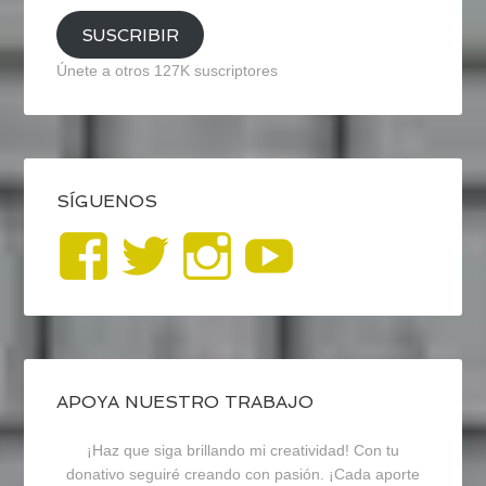
SUSCRIBIR
Únete a otros 127K suscriptores
SÍGUENOS
Ver
Ver
Ver
YouTub
perfil
perfil
perfil
de
de
de
blogrecursosep
recursosep
recursosep
APOYA NUESTRO TRABAJO
¡Haz que siga brillando mi creatividad! Con tu
en
en
en
donativo seguiré creando con pasión. ¡Cada aporte