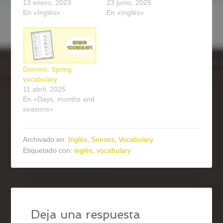
13 enero, 2023
23 junio, 2025
En «Inglés»
En «Inglés»
Dominó: Spring
vocabulary
11 abril, 2025
En «Days, months and
seasons»
Archivado en:
Inglés
,
Senses
,
Vocabulary
Etiquetado con:
inglés
,
vocabulary
Deja una respuesta