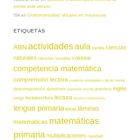
mente este verano
ISA
en
Grafomotricidad. Vocales en mayúscula
ETIQUETAS
actividades
aula
ABN
ciencias
cartilla
naturales
colorear
ciencias sociales
competencia matemática
comprensión lectora
cuaderno actividades
cálculo mental
inglés
descomposición
divisiones
gramática
expresión escrita
lectura
juego
lectoescritura
lectura comprensiva
lengua primaria
láminas
letras
matemáticas
matemáticas
primaria
multiplicaciones
navidad