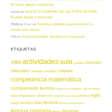
M (Letra ligada e imprenta)
sonia
en
NUEVO CUADERNO DE LECTOESCRITURA
[Fuente ligada e imprenta]
Walkiria Cruz
en
Sudokus infantiles para entrenar la
mente este verano
ISA
en
Grafomotricidad. Vocales en mayúscula
ETIQUETAS
actividades
aula
ABN
ciencias
cartilla
naturales
colorear
ciencias sociales
competencia matemática
comprensión lectora
cuaderno actividades
cálculo mental
inglés
descomposición
divisiones
gramática
expresión escrita
lectura
juego
lectoescritura
lectura comprensiva
lengua primaria
láminas
letras