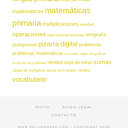
matemáticas
matemáticas
primaria
multiplicaciones
navidad
operaciones
ortografía
operaciones básicas
pizarra digital
pictogramas
problemas
problemas matemáticos
recortable
reglas ortográficas
sumas
restas
sopa de letras
resolución de problemas
verano
tablas de multiplicar
tercer ciclo
textos
vocabulario
INICIO
AVISO LEGAL
CONTACTO
WWW.RECURSOSEP.COM - COPYRIGHT 2026