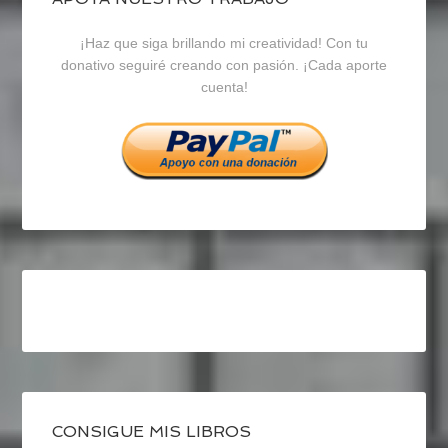
blogrecursosep
recursosep
recursosep
¡Haz que siga brillando mi creatividad! Con tu
en
en
en
donativo seguiré creando con pasión. ¡Cada aporte
cuenta!
Facebook
Twitter
Instagram
CONSIGUE MIS LIBROS