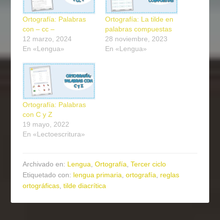
Ortografía: Palabras
Ortografía: La tilde en
con – cc –
palabras compuestas
12 marzo, 2024
28 noviembre, 2023
En «Lengua»
En «Lengua»
Ortografía: Palabras
con C y Z
19 mayo, 2022
En «Lectoescritura»
Archivado en:
Lengua
,
Ortografía
,
Tercer ciclo
Etiquetado con:
lengua primaria
,
ortografía
,
reglas
ortográficas
,
tilde diacrítica