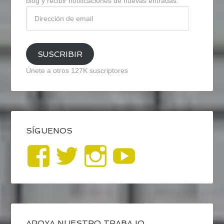
blog y recibir notificaciones de nuevas entradas.
Dirección
de
email
SUSCRIBIR
Únete a otros 127K suscriptores
SÍGUENOS
Ver
Ver
Ver
YouTub
perfil
perfil
perfil
de
de
de
APOYA NUESTRO TRABAJO