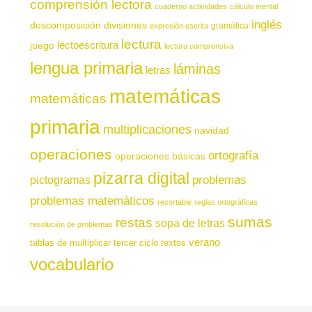
comprensión lectora
cuaderno actividades
cálculo mental
inglés
descomposición
divisiones
gramática
expresión escrita
lectura
juego
lectoescritura
lectura comprensiva
lengua primaria
láminas
letras
matemáticas
matemáticas
primaria
multiplicaciones
navidad
operaciones
ortografía
operaciones básicas
pizarra digital
pictogramas
problemas
problemas matemáticos
recortable
reglas ortográficas
sumas
restas
sopa de letras
resolución de problemas
verano
tablas de multiplicar
tercer ciclo
textos
vocabulario