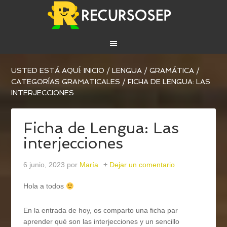
USTED ESTÁ AQUÍ:
INICIO
/
LENGUA
/
GRAMÁTICA
/
CATEGORÍAS GRAMATICALES
/
FICHA DE LENGUA: LAS
INTERJECCIONES
Ficha de Lengua: Las
interjecciones
6 junio, 2023
por
María
Dejar un comentario
Hola a todos
En la entrada de hoy, os comparto una ficha par
aprender qué son las interjecciones y un sencillo