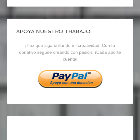
perfil
perfil
perfil
de
de
de
blogrecursosep
recursosep
recursosep
APOYA NUESTRO TRABAJO
¡Haz que siga brillando mi creatividad! Con tu
en
en
en
donativo seguiré creando con pasión. ¡Cada aporte
cuenta!
Facebook
Twitter
Instagram