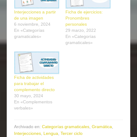
Interjecciones a partir
Ficha de ejercicios:
de una imagen
Pronombres
6 noviembre, 2024
personales
En «Categorías
29 marzo, 2022
gramaticales»
En «Categorías
gramaticales»
Ficha de actividades
para trabajar el
complemento directo
30 mayo, 2024
En «Complementos
verbales»
Archivado en:
Categorías gramaticales
,
Gramática
,
Interjecciones
,
Lengua
,
Tercer ciclo