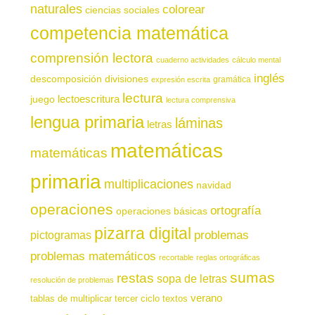
naturales
colorear
ciencias sociales
competencia matemática
comprensión lectora
cuaderno actividades
cálculo mental
inglés
descomposición
divisiones
gramática
expresión escrita
lectura
juego
lectoescritura
lectura comprensiva
lengua primaria
láminas
letras
matemáticas
matemáticas
primaria
multiplicaciones
navidad
operaciones
ortografía
operaciones básicas
pizarra digital
pictogramas
problemas
problemas matemáticos
recortable
reglas ortográficas
sumas
restas
sopa de letras
resolución de problemas
verano
tablas de multiplicar
tercer ciclo
textos