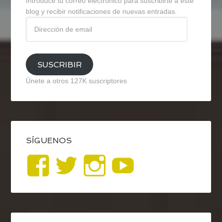
Introduce tu correo electrónico para suscribirte a este
blog y recibir notificaciones de nuevas entradas.
Dirección
de
email
SUSCRIBIR
Únete a otros 127K suscriptores
SÍGUENOS
Ver
Ver
Ver
YouTub
perfil
perfil
perfil
de
de
de