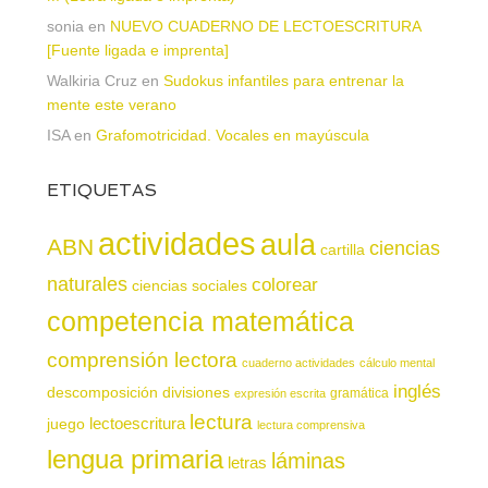
sonia
en
NUEVO CUADERNO DE LECTOESCRITURA
[Fuente ligada e imprenta]
Walkiria Cruz
en
Sudokus infantiles para entrenar la
mente este verano
ISA
en
Grafomotricidad. Vocales en mayúscula
ETIQUETAS
actividades
aula
ABN
ciencias
cartilla
naturales
colorear
ciencias sociales
competencia matemática
comprensión lectora
cuaderno actividades
cálculo mental
inglés
descomposición
divisiones
gramática
expresión escrita
lectura
juego
lectoescritura
lectura comprensiva
lengua primaria
láminas
letras