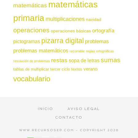
matemáticas
matemáticas
primaria
multiplicaciones
navidad
operaciones
ortografía
operaciones básicas
pizarra digital
pictogramas
problemas
problemas matemáticos
recortable
reglas ortográficas
sumas
restas
sopa de letras
resolución de problemas
verano
tablas de multiplicar
tercer ciclo
textos
vocabulario
INICIO
AVISO LEGAL
CONTACTO
WWW.RECURSOSEP.COM - COPYRIGHT 2026