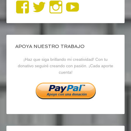
Ver
Ver
Ver
YouTub
perfil
perfil
perfil
de
de
de
blogrecursosep
recursosep
recursosep
APOYA NUESTRO TRABAJO
¡Haz que siga brillando mi creatividad! Con tu
en
en
en
donativo seguiré creando con pasión. ¡Cada aporte
cuenta!
Facebook
Twitter
Instagram