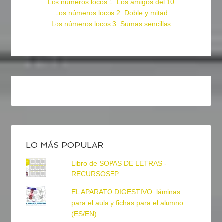
Los números locos 1: Los amigos del 10
Los números locos 2: Doble y mitad
Los números locos 3: Sumas sencillas
LO MÁS POPULAR
Libro de SOPAS DE LETRAS -
RECURSOSEP
EL APARATO DIGESTIVO: láminas
para el aula y fichas para el alumno
(ES/EN)