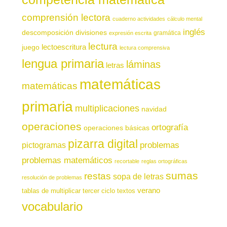
comprensión lectora
cuaderno actividades
cálculo mental
inglés
descomposición
divisiones
gramática
expresión escrita
lectura
juego
lectoescritura
lectura comprensiva
lengua primaria
láminas
letras
matemáticas
matemáticas
primaria
multiplicaciones
navidad
operaciones
ortografía
operaciones básicas
pizarra digital
pictogramas
problemas
problemas matemáticos
recortable
reglas ortográficas
sumas
restas
sopa de letras
resolución de problemas
verano
tablas de multiplicar
tercer ciclo
textos
vocabulario