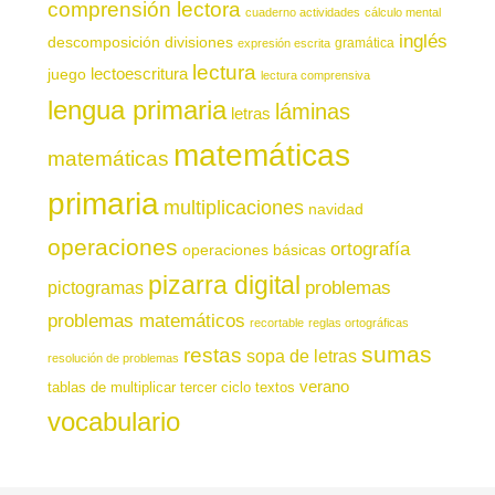
comprensión lectora
cuaderno actividades
cálculo mental
inglés
descomposición
divisiones
gramática
expresión escrita
lectura
juego
lectoescritura
lectura comprensiva
lengua primaria
láminas
letras
matemáticas
matemáticas
primaria
multiplicaciones
navidad
operaciones
ortografía
operaciones básicas
pizarra digital
pictogramas
problemas
problemas matemáticos
recortable
reglas ortográficas
sumas
restas
sopa de letras
resolución de problemas
verano
tablas de multiplicar
tercer ciclo
textos
vocabulario