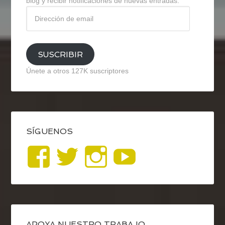
blog y recibir notificaciones de nuevas entradas.
Dirección
de
email
SUSCRIBIR
Únete a otros 127K suscriptores
SÍGUENOS
Ver
Ver
Ver
YouTub
perfil
perfil
perfil
de
de
de
APOYA NUESTRO TRABAJO