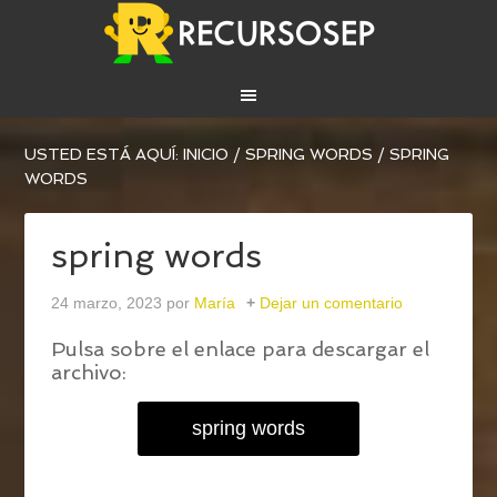
USTED ESTÁ AQUÍ:
INICIO
/
SPRING WORDS
/
SPRING
WORDS
spring words
24 marzo, 2023
por
María
Dejar un comentario
Pulsa sobre el enlace para descargar el
archivo:
spring words