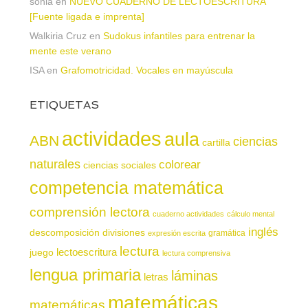
sonia
en
NUEVO CUADERNO DE LECTOESCRITURA
[Fuente ligada e imprenta]
Walkiria Cruz
en
Sudokus infantiles para entrenar la
mente este verano
ISA
en
Grafomotricidad. Vocales en mayúscula
ETIQUETAS
actividades
aula
ABN
ciencias
cartilla
naturales
colorear
ciencias sociales
competencia matemática
comprensión lectora
cuaderno actividades
cálculo mental
inglés
descomposición
divisiones
gramática
expresión escrita
lectura
juego
lectoescritura
lectura comprensiva
lengua primaria
láminas
letras
matemáticas
matemáticas