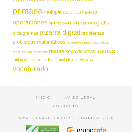
primaria
multiplicaciones
navidad
operaciones
ortografía
operaciones básicas
pizarra digital
pictogramas
problemas
problemas matemáticos
recortable
reglas ortográficas
sumas
restas
sopa de letras
resolución de problemas
verano
tablas de multiplicar
tercer ciclo
textos
vocabulario
INICIO
AVISO LEGAL
CONTACTO
WWW.RECURSOSEP.COM - COPYRIGHT 2026