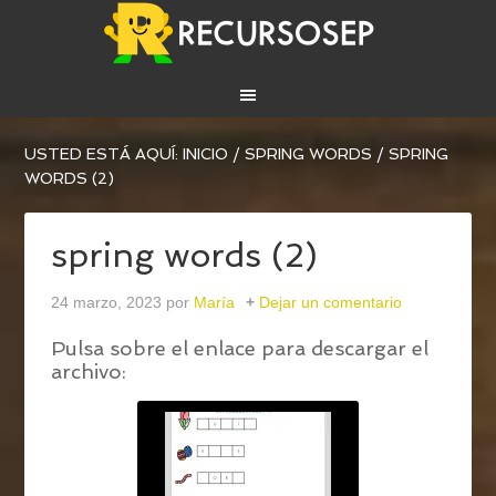
USTED ESTÁ AQUÍ:
INICIO
/
SPRING WORDS
/
SPRING
WORDS (2)
spring words (2)
24 marzo, 2023
por
María
Dejar un comentario
Pulsa sobre el enlace para descargar el
archivo: