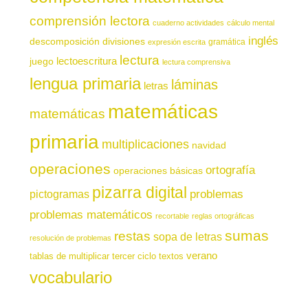
comprensión lectora
cuaderno actividades
cálculo mental
inglés
descomposición
divisiones
gramática
expresión escrita
lectura
juego
lectoescritura
lectura comprensiva
lengua primaria
láminas
letras
matemáticas
matemáticas
primaria
multiplicaciones
navidad
operaciones
ortografía
operaciones básicas
pizarra digital
pictogramas
problemas
problemas matemáticos
recortable
reglas ortográficas
sumas
restas
sopa de letras
resolución de problemas
verano
tablas de multiplicar
tercer ciclo
textos
vocabulario