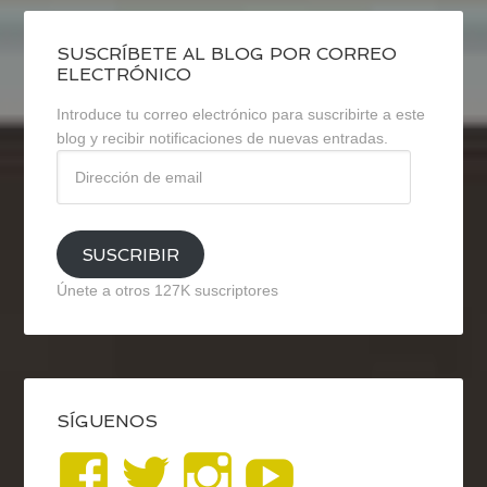
SUSCRÍBETE AL BLOG POR CORREO
ELECTRÓNICO
Introduce tu correo electrónico para suscribirte a este
blog y recibir notificaciones de nuevas entradas.
Dirección
de
email
SUSCRIBIR
Únete a otros 127K suscriptores
SÍGUENOS
Ver
Ver
Ver
YouTub