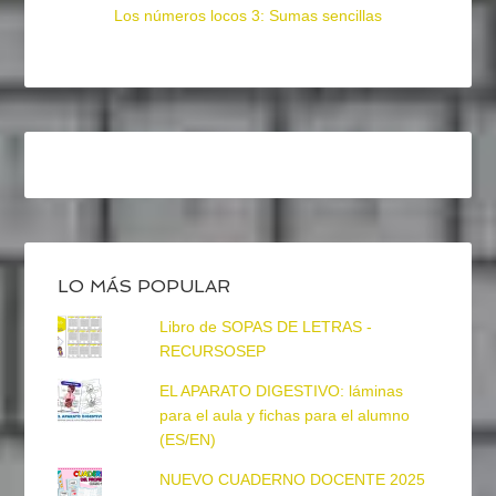
Los números locos 3: Sumas sencillas
LO MÁS POPULAR
Libro de SOPAS DE LETRAS -
RECURSOSEP
EL APARATO DIGESTIVO: láminas
para el aula y fichas para el alumno
(ES/EN)
NUEVO CUADERNO DOCENTE 2025