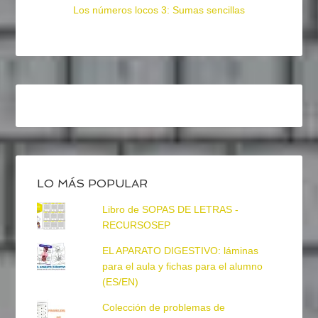
Los números locos 3: Sumas sencillas
LO MÁS POPULAR
Libro de SOPAS DE LETRAS -
RECURSOSEP
EL APARATO DIGESTIVO: láminas
para el aula y fichas para el alumno
(ES/EN)
Colección de problemas de