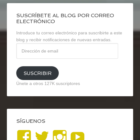
SUSCRÍBETE AL BLOG POR CORREO
ELECTRÓNICO
Introduce tu correo electrónico para suscribirte a este
blog y recibir notificaciones de nuevas entradas.
Dirección
de
email
SUSCRIBIR
Únete a otros 127K suscriptores
SÍGUENOS
Ver
Ver
Ver
YouTub