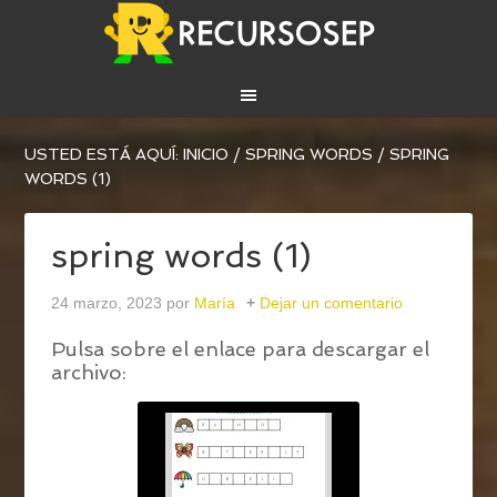
USTED ESTÁ AQUÍ:
INICIO
/
SPRING WORDS
/
SPRING
WORDS (1)
spring words (1)
24 marzo, 2023
por
María
Dejar un comentario
Pulsa sobre el enlace para descargar el
archivo: