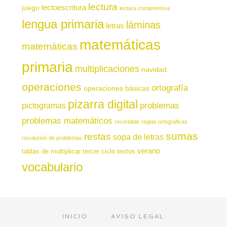
lectura
juego
lectoescritura
lectura comprensiva
lengua primaria
láminas
letras
matemáticas
matemáticas
primaria
multiplicaciones
navidad
operaciones
ortografía
operaciones básicas
pizarra digital
pictogramas
problemas
problemas matemáticos
recortable
reglas ortográficas
sumas
restas
sopa de letras
resolución de problemas
verano
tablas de multiplicar
tercer ciclo
textos
vocabulario
INICIO
AVISO LEGAL