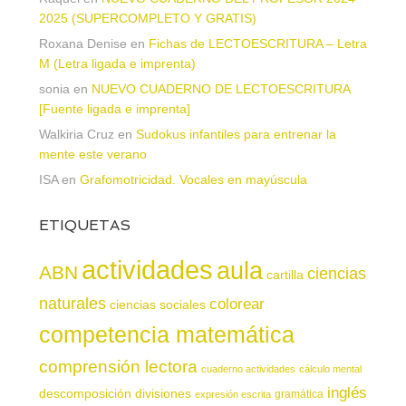
2025 (SUPERCOMPLETO Y GRATIS)
Roxana Denise
en
Fichas de LECTOESCRITURA – Letra
M (Letra ligada e imprenta)
sonia
en
NUEVO CUADERNO DE LECTOESCRITURA
[Fuente ligada e imprenta]
Walkiria Cruz
en
Sudokus infantiles para entrenar la
mente este verano
ISA
en
Grafomotricidad. Vocales en mayúscula
ETIQUETAS
actividades
aula
ABN
ciencias
cartilla
naturales
colorear
ciencias sociales
competencia matemática
comprensión lectora
cuaderno actividades
cálculo mental
inglés
descomposición
divisiones
gramática
expresión escrita