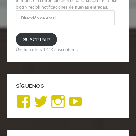
Introduce tu correo electrónico para suscribirte a este
blog y recibir notificaciones de nuevas entradas.
Dirección
de
email
SUSCRIBIR
Únete a otros 127K suscriptores
SÍGUENOS
Ver
Ver
Ver
YouTub
perfil
perfil
perfil
de
de
de