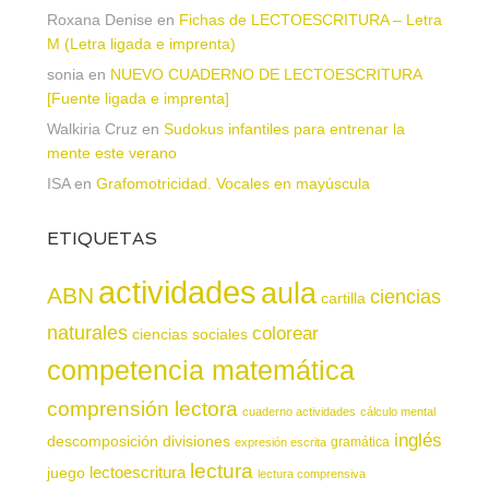
Roxana Denise
en
Fichas de LECTOESCRITURA – Letra
M (Letra ligada e imprenta)
sonia
en
NUEVO CUADERNO DE LECTOESCRITURA
[Fuente ligada e imprenta]
Walkiria Cruz
en
Sudokus infantiles para entrenar la
mente este verano
ISA
en
Grafomotricidad. Vocales en mayúscula
ETIQUETAS
actividades
aula
ABN
ciencias
cartilla
naturales
colorear
ciencias sociales
competencia matemática
comprensión lectora
cuaderno actividades
cálculo mental
inglés
descomposición
divisiones
gramática
expresión escrita
lectura
juego
lectoescritura
lectura comprensiva