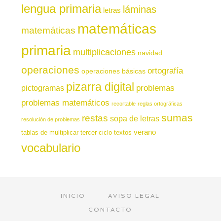
lengua primaria
láminas
letras
matemáticas
matemáticas
primaria
multiplicaciones
navidad
operaciones
ortografía
operaciones básicas
pizarra digital
pictogramas
problemas
problemas matemáticos
recortable
reglas ortográficas
sumas
restas
sopa de letras
resolución de problemas
verano
tablas de multiplicar
tercer ciclo
textos
vocabulario
INICIO
AVISO LEGAL
CONTACTO