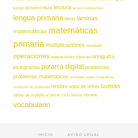
lectura
juego
lectoescritura
lectura comprensiva
lengua primaria
láminas
letras
matemáticas
matemáticas
primaria
multiplicaciones
navidad
operaciones
ortografía
operaciones básicas
pizarra digital
pictogramas
problemas
problemas matemáticos
recortable
reglas ortográficas
sumas
restas
sopa de letras
resolución de problemas
verano
tablas de multiplicar
tercer ciclo
textos
vocabulario
INICIO
AVISO LEGAL