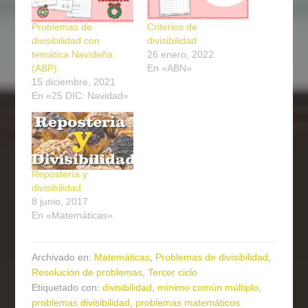
Problemas de
Criterios de
divisibilidad con
divisibilidad
temática Navideña
26 enero, 2022
(ABP)
En «ABN»
15 diciembre, 2021
En «25 DIC: Navidad»
Repostería y
divisibilidad
8 junio, 2017
En «Matemáticas»
Archivado en:
Matemáticas
,
Problemas de divisibilidad
,
Resolución de problemas
,
Tercer ciclo
Etiquetado con:
divisibilidad
,
mínimo común múltiplo
,
problemas divisibilidad
,
problemas matemáticos