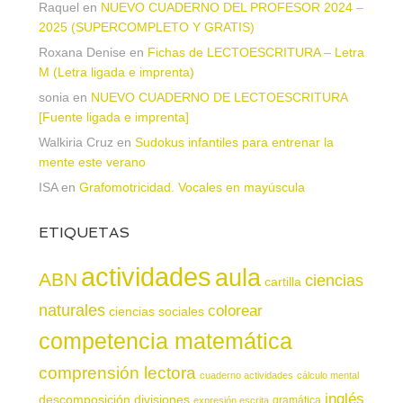
Raquel
en
NUEVO CUADERNO DEL PROFESOR 2024 –
2025 (SUPERCOMPLETO Y GRATIS)
Roxana Denise
en
Fichas de LECTOESCRITURA – Letra
M (Letra ligada e imprenta)
sonia
en
NUEVO CUADERNO DE LECTOESCRITURA
[Fuente ligada e imprenta]
Walkiria Cruz
en
Sudokus infantiles para entrenar la
mente este verano
ISA
en
Grafomotricidad. Vocales en mayúscula
ETIQUETAS
actividades
aula
ABN
ciencias
cartilla
naturales
colorear
ciencias sociales
competencia matemática
comprensión lectora
cuaderno actividades
cálculo mental
inglés
descomposición
divisiones
gramática
expresión escrita