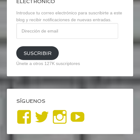
ELECTRÓNICO
Introduce tu correo electrónico para suscribirte a este
blog y recibir notificaciones de nuevas entradas.
Dirección
de
email
SUSCRIBIR
Únete a otros 127K suscriptores
SÍGUENOS
Ver
Ver
Ver
YouTub
perfil
perfil
perfil