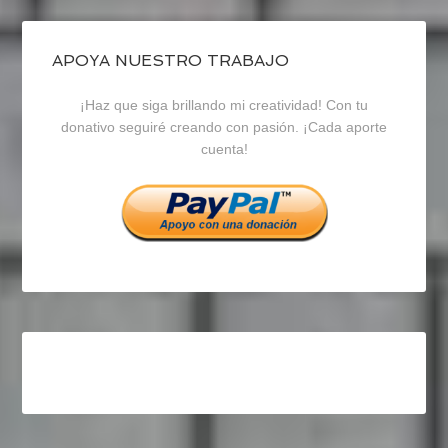
de
de
de
blogrecursosep
recursosep
recursosep
APOYA NUESTRO TRABAJO
¡Haz que siga brillando mi creatividad! Con tu
en
en
en
donativo seguiré creando con pasión. ¡Cada aporte
cuenta!
Facebook
Twitter
Instagram