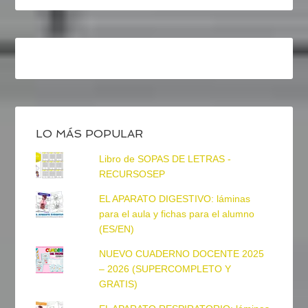
LO MÁS POPULAR
Libro de SOPAS DE LETRAS -
RECURSOSEP
EL APARATO DIGESTIVO: láminas
para el aula y fichas para el alumno
(ES/EN)
NUEVO CUADERNO DOCENTE 2025
– 2026 (SUPERCOMPLETO Y
GRATIS)