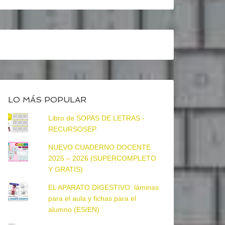
LO MÁS POPULAR
Libro de SOPAS DE LETRAS -
RECURSOSEP
NUEVO CUADERNO DOCENTE
2025 – 2026 (SUPERCOMPLETO
Y GRATIS)
EL APARATO DIGESTIVO: láminas
para el aula y fichas para el
alumno (ES/EN)