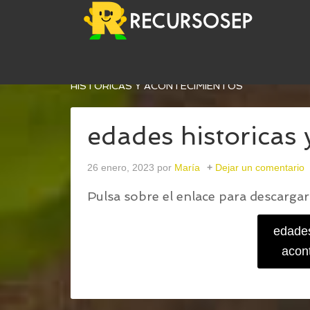
USTED ESTÁ AQUÍ:
INICIO
/
EDADES DE LA HIS
HISTORICAS Y ACONTECIMIENTOS
edades historicas 
26 enero, 2023
por
María
Dejar un comentario
Pulsa sobre el enlace para descargar 
edades
acon