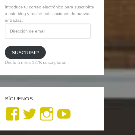
Introduce tu correo electrónico para suscribirte
a este blog y recibir notificaciones de nuevas
entradas.
Dirección
de
email
SUSCRIBIR
Únete a otros 127K suscriptores
SÍGUENOS
Ver
Ver
Ver
YouTube
perfil
perfil
perfil