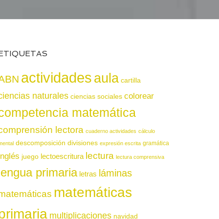
ETIQUETAS
actividades
aula
ABN
cartilla
ciencias naturales
colorear
ciencias sociales
competencia matemática
comprensión lectora
cuaderno actividades
cálculo
descomposición
divisiones
gramática
mental
expresión escrita
lectura
inglés
juego
lectoescritura
lectura comprensiva
lengua primaria
láminas
letras
matemáticas
matemáticas
primaria
multiplicaciones
navidad