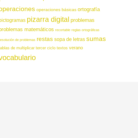
operaciones
ortografía
operaciones básicas
pizarra digital
pictogramas
problemas
problemas matemáticos
recortable
reglas ortográficas
sumas
restas
sopa de letras
resolución de problemas
verano
tablas de multiplicar
tercer ciclo
textos
vocabulario