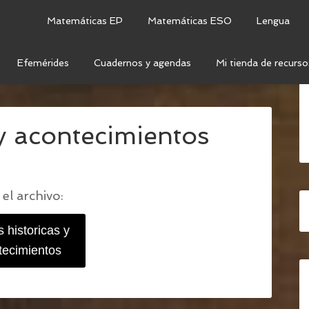
Matemáticas EP
Matemáticas ESO
Lengua
Efemérides
Cuadernos y agendas
Mi tienda de recurso
TORIA Y SUS ACONTECIMIENTOS
/
EDADES
y acontecimientos
el archivo:
 historicas y
tecimientos