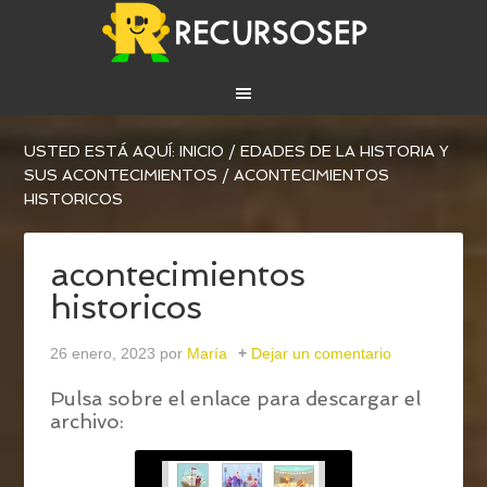
USTED ESTÁ AQUÍ:
INICIO
/
EDADES DE LA HISTORIA Y
SUS ACONTECIMIENTOS
/
ACONTECIMIENTOS
HISTORICOS
acontecimientos
historicos
26 enero, 2023
por
María
Dejar un comentario
Pulsa sobre el enlace para descargar el
archivo: