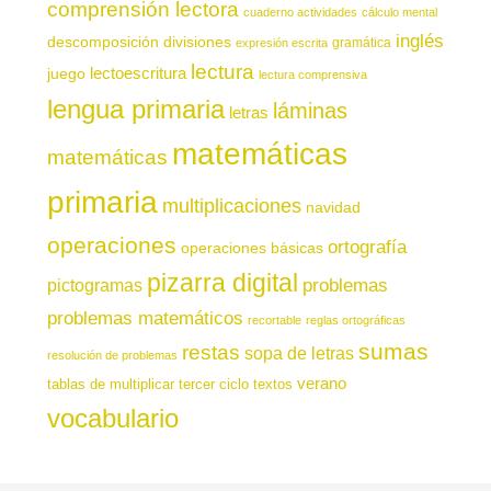
comprensión lectora
cuaderno actividades
cálculo mental
inglés
descomposición
divisiones
gramática
expresión escrita
lectura
juego
lectoescritura
lectura comprensiva
lengua primaria
láminas
letras
matemáticas
matemáticas
primaria
multiplicaciones
navidad
operaciones
ortografía
operaciones básicas
pizarra digital
pictogramas
problemas
problemas matemáticos
recortable
reglas ortográficas
sumas
restas
sopa de letras
resolución de problemas
verano
tablas de multiplicar
tercer ciclo
textos
vocabulario