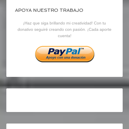
blogrecursosep
recursosep
recursosep
APOYA NUESTRO TRABAJO
¡Haz que siga brillando mi creatividad! Con tu
en
en
en
donativo seguiré creando con pasión. ¡Cada aporte
cuenta!
Facebook
Twitter
Instagram