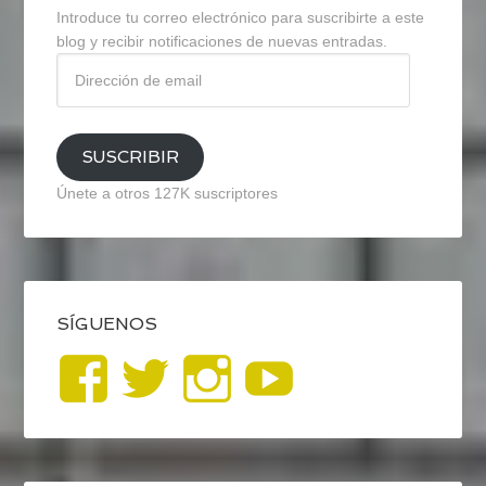
Introduce tu correo electrónico para suscribirte a este
blog y recibir notificaciones de nuevas entradas.
Dirección
de
email
SUSCRIBIR
Únete a otros 127K suscriptores
SÍGUENOS
Ver
Ver
Ver
YouTub
perfil
perfil
perfil
de
de
de