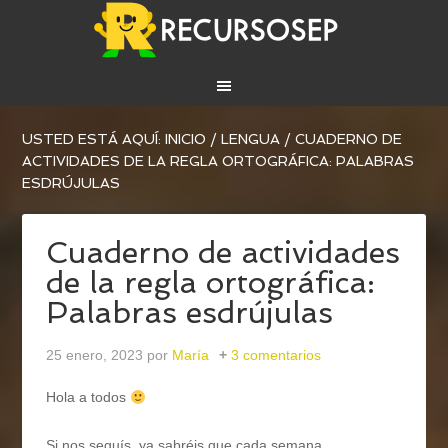
USTED ESTÁ AQUÍ:
INICIO
/
LENGUA
/
CUADERNO DE
ACTIVIDADES DE LA REGLA ORTOGRÁFICA: PALABRAS
ESDRÚJULAS
Cuaderno de actividades
de la regla ortográfica:
Palabras esdrújulas
25 enero, 2023
por
María
3 comentarios
Hola a todos
Si nos seguís, ya sabréis que cada semana