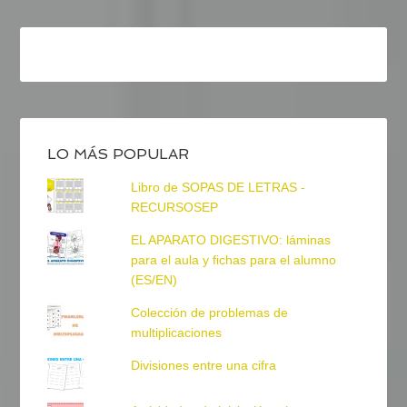
LO MÁS POPULAR
Libro de SOPAS DE LETRAS -
RECURSOSEP
EL APARATO DIGESTIVO: láminas
para el aula y fichas para el alumno
(ES/EN)
Colección de problemas de
multiplicaciones
Divisiones entre una cifra