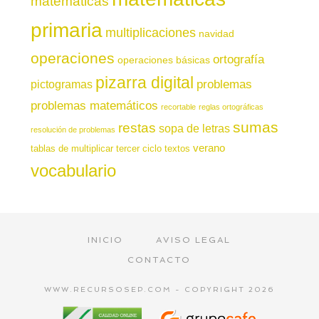
matemáticas
primaria
multiplicaciones
navidad
operaciones
ortografía
operaciones básicas
pizarra digital
pictogramas
problemas
problemas matemáticos
recortable
reglas ortográficas
sumas
restas
sopa de letras
resolución de problemas
verano
tablas de multiplicar
tercer ciclo
textos
vocabulario
INICIO
AVISO LEGAL
CONTACTO
WWW.RECURSOSEP.COM - COPYRIGHT 2026