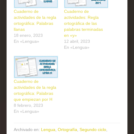
Cuaderno de
Cuaderno de
actividades de la regla
actividades: Regla
ortográfica: Palabras
ortográfica de las
llanas
palabras terminadas
18 enero, 2023
en «y»
En «Lengua»
12 abril, 2023
En «Lengua»
Cuaderno de
actividades de la regla
ortográfica: Palabras
que empiezan por H
8 febrero, 2023
En «Lengua»
Archivado en:
Lengua
,
Ortografía
,
Segundo ciclo
,