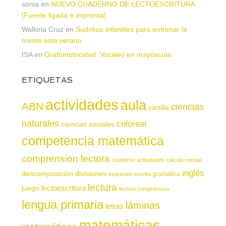
sonia
en
NUEVO CUADERNO DE LECTOESCRITURA
[Fuente ligada e imprenta]
Walkiria Cruz
en
Sudokus infantiles para entrenar la
mente este verano
ISA
en
Grafomotricidad. Vocales en mayúscula
ETIQUETAS
actividades
aula
ABN
ciencias
cartilla
naturales
colorear
ciencias sociales
competencia matemática
comprensión lectora
cuaderno actividades
cálculo mental
inglés
descomposición
divisiones
gramática
expresión escrita
lectura
juego
lectoescritura
lectura comprensiva
lengua primaria
láminas
letras
matemáticas