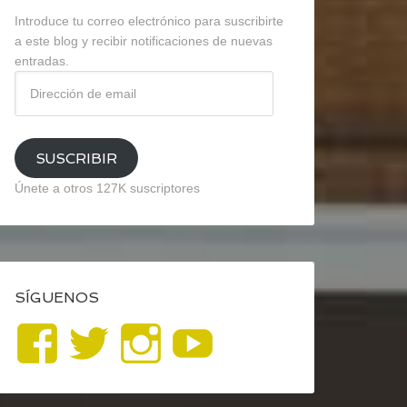
Introduce tu correo electrónico para suscribirte
a este blog y recibir notificaciones de nuevas
entradas.
Dirección
de
email
SUSCRIBIR
Únete a otros 127K suscriptores
SÍGUENOS
Ver
Ver
Ver
YouTube
perfil
perfil
perfil