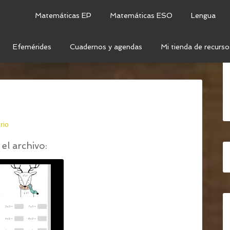
Matemáticas EP
Matemáticas ESO
Lengua
Efemérides
Cuadernos y agendas
Mi tienda de recurso
AR LAS TABLAS DE MULTIPLICAR
/
REPASO TABLAS
rio
el archivo: