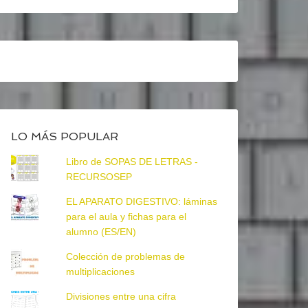
LO MÁS POPULAR
Libro de SOPAS DE LETRAS -
RECURSOSEP
EL APARATO DIGESTIVO: láminas
para el aula y fichas para el
alumno (ES/EN)
Colección de problemas de
multiplicaciones
Divisiones entre una cifra