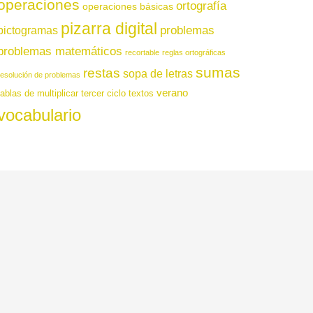
operaciones
ortografía
operaciones básicas
pizarra digital
pictogramas
problemas
problemas matemáticos
recortable
reglas ortográficas
sumas
restas
sopa de letras
resolución de problemas
verano
tablas de multiplicar
tercer ciclo
textos
vocabulario