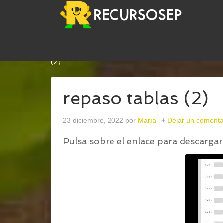
USTED ESTÁ AQUÍ:
INICIO
/
FICHAS PARA REPAS
(2)
repaso tablas (2)
23 diciembre, 2022
por
María
Dejar un comenta
Pulsa sobre el enlace para descargar 