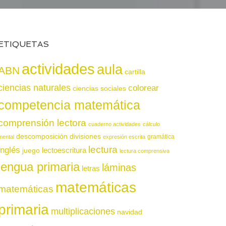
ETIQUETAS
actividades
aula
ABN
cartilla
ciencias naturales
colorear
ciencias sociales
competencia matemática
comprensión lectora
cuaderno actividades
cálculo
descomposición
divisiones
gramática
mental
expresión escrita
lectura
inglés
juego
lectoescritura
lectura comprensiva
lengua primaria
láminas
letras
matemáticas
matemáticas
primaria
multiplicaciones
navidad