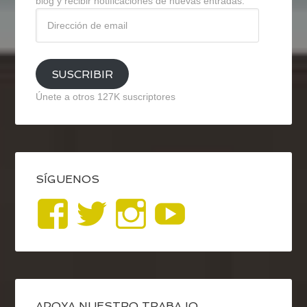
blog y recibir notificaciones de nuevas entradas.
Dirección
de
email
SUSCRIBIR
Únete a otros 127K suscriptores
SÍGUENOS
Ver
Ver
Ver
YouTub
perfil
perfil
perfil
de
de
de
APOYA NUESTRO TRABAJO