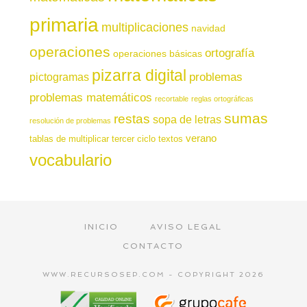
primaria
multiplicaciones
navidad
operaciones
ortografía
operaciones básicas
pizarra digital
pictogramas
problemas
problemas matemáticos
recortable
reglas ortográficas
sumas
restas
sopa de letras
resolución de problemas
verano
tablas de multiplicar
tercer ciclo
textos
vocabulario
INICIO
AVISO LEGAL
CONTACTO
WWW.RECURSOSEP.COM - COPYRIGHT 2026