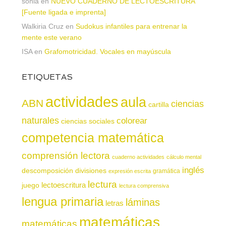
sonia
en
NUEVO CUADERNO DE LECTOESCRITURA
[Fuente ligada e imprenta]
Walkiria Cruz
en
Sudokus infantiles para entrenar la
mente este verano
ISA
en
Grafomotricidad. Vocales en mayúscula
ETIQUETAS
actividades
aula
ABN
ciencias
cartilla
naturales
colorear
ciencias sociales
competencia matemática
comprensión lectora
cuaderno actividades
cálculo mental
inglés
descomposición
divisiones
gramática
expresión escrita
lectura
juego
lectoescritura
lectura comprensiva
lengua primaria
láminas
letras
matemáticas
matemáticas