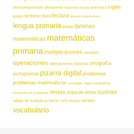
inglés
descomposición
divisiones
gramática
expresión escrita
lectura
juego
lectoescritura
lectura comprensiva
lengua primaria
láminas
letras
matemáticas
matemáticas
primaria
multiplicaciones
navidad
operaciones
ortografía
operaciones básicas
pizarra digital
pictogramas
problemas
problemas matemáticos
recortable
reglas ortográficas
sumas
restas
sopa de letras
resolución de problemas
verano
tablas de multiplicar
tercer ciclo
textos
vocabulario