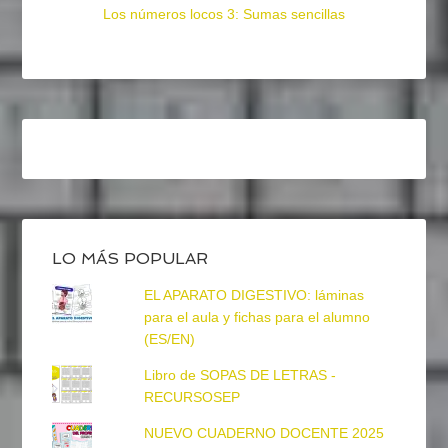
Los números locos 3: Sumas sencillas
LO MÁS POPULAR
EL APARATO DIGESTIVO: láminas
para el aula y fichas para el alumno
(ES/EN)
Libro de SOPAS DE LETRAS -
RECURSOSEP
NUEVO CUADERNO DOCENTE 2025