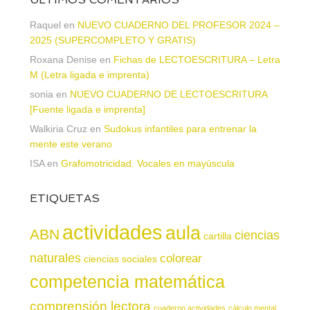
Raquel
en
NUEVO CUADERNO DEL PROFESOR 2024 –
2025 (SUPERCOMPLETO Y GRATIS)
Roxana Denise
en
Fichas de LECTOESCRITURA – Letra
M (Letra ligada e imprenta)
sonia
en
NUEVO CUADERNO DE LECTOESCRITURA
[Fuente ligada e imprenta]
Walkiria Cruz
en
Sudokus infantiles para entrenar la
mente este verano
ISA
en
Grafomotricidad. Vocales en mayúscula
ETIQUETAS
actividades
aula
ABN
ciencias
cartilla
naturales
colorear
ciencias sociales
competencia matemática
comprensión lectora
cuaderno actividades
cálculo mental