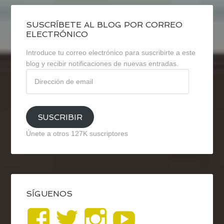
SUSCRÍBETE AL BLOG POR CORREO
ELECTRÓNICO
Introduce tu correo electrónico para suscribirte a este
blog y recibir notificaciones de nuevas entradas.
Dirección
de
email
SUSCRIBIR
Únete a otros 127K suscriptores
SÍGUENOS
Ver
Ver
Ver
YouTub