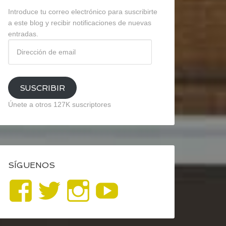
Introduce tu correo electrónico para suscribirte
a este blog y recibir notificaciones de nuevas
entradas.
Dirección
de
email
SUSCRIBIR
Únete a otros 127K suscriptores
SÍGUENOS
Ver
Ver
Ver
YouTube
perfil
perfil
perfil