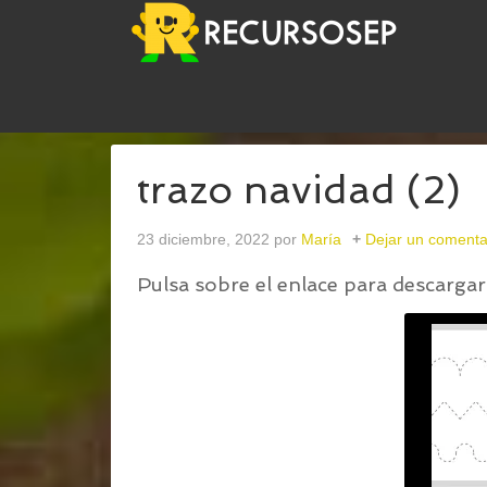
USTED ESTÁ AQUÍ:
INICIO
/
FICHAS DE GRAFOM
trazo navidad (2)
23 diciembre, 2022
por
María
Dejar un comenta
Pulsa sobre el enlace para descargar 