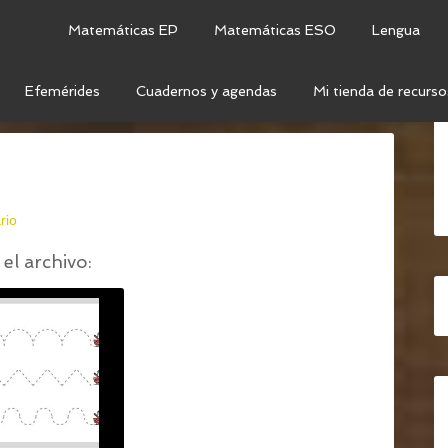
Matemáticas EP
Matemáticas ESO
Lengua
Efemérides
Cuadernos y agendas
Mi tienda de recurso
OTRICIDAD NAVIDEÑAS
/
TRAZO NAVIDAD (2)
rio
el archivo: