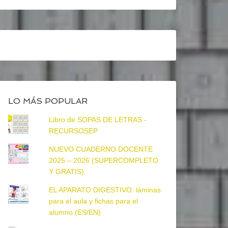
LO MÁS POPULAR
Libro de SOPAS DE LETRAS -
RECURSOSEP
NUEVO CUADERNO DOCENTE
2025 – 2026 (SUPERCOMPLETO
Y GRATIS)
EL APARATO DIGESTIVO: láminas
para el aula y fichas para el
alumno (ES/EN)