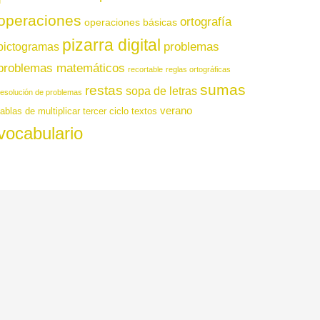
operaciones
ortografía
operaciones básicas
pizarra digital
pictogramas
problemas
problemas matemáticos
recortable
reglas ortográficas
sumas
restas
sopa de letras
resolución de problemas
verano
tablas de multiplicar
tercer ciclo
textos
vocabulario