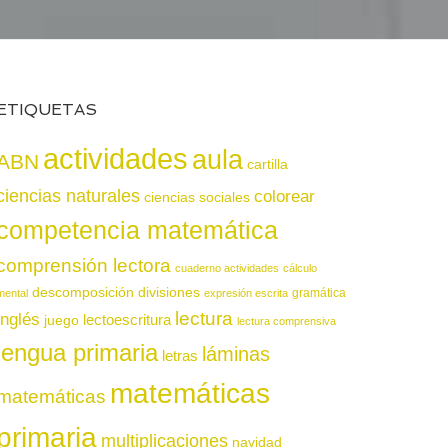
ETIQUETAS
actividades
aula
ABN
cartilla
ciencias naturales
colorear
ciencias sociales
competencia matemática
comprensión lectora
cuaderno actividades
cálculo
descomposición
divisiones
gramática
mental
expresión escrita
lectura
inglés
juego
lectoescritura
lectura comprensiva
lengua primaria
láminas
letras
matemáticas
matemáticas
primaria
multiplicaciones
navidad