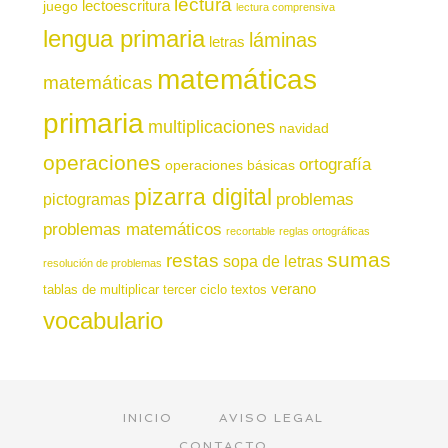
lectura
juego
lectoescritura
lectura comprensiva
lengua primaria
láminas
letras
matemáticas
matemáticas
primaria
multiplicaciones
navidad
operaciones
ortografía
operaciones básicas
pizarra digital
pictogramas
problemas
problemas matemáticos
recortable
reglas ortográficas
sumas
restas
sopa de letras
resolución de problemas
verano
tablas de multiplicar
tercer ciclo
textos
vocabulario
INICIO
AVISO LEGAL
CONTACTO