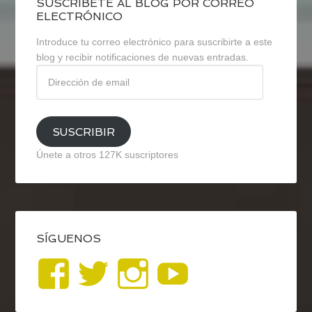
SUSCRÍBETE AL BLOG POR CORREO
ELECTRÓNICO
Introduce tu correo electrónico para suscribirte a este
blog y recibir notificaciones de nuevas entradas.
Dirección
de
email
SUSCRIBIR
Únete a otros 127K suscriptores
SÍGUENOS
Ver
Ver
Ver
YouTub
perfil
perfil
perfil