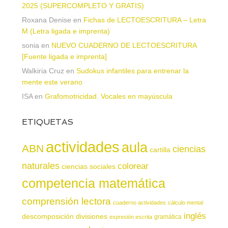
2025 (SUPERCOMPLETO Y GRATIS)
Roxana Denise
en
Fichas de LECTOESCRITURA – Letra
M (Letra ligada e imprenta)
sonia
en
NUEVO CUADERNO DE LECTOESCRITURA
[Fuente ligada e imprenta]
Walkiria Cruz
en
Sudokus infantiles para entrenar la
mente este verano
ISA
en
Grafomotricidad. Vocales en mayúscula
ETIQUETAS
actividades
aula
ABN
ciencias
cartilla
naturales
colorear
ciencias sociales
competencia matemática
comprensión lectora
cuaderno actividades
cálculo mental
inglés
descomposición
divisiones
gramática
expresión escrita