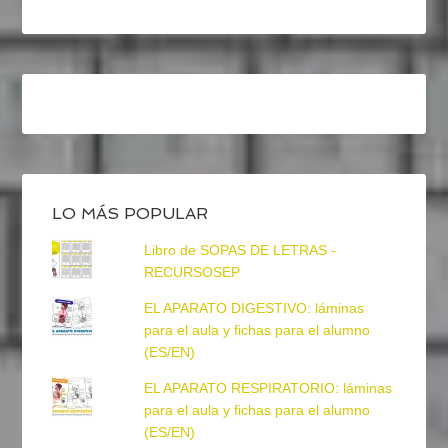
LO MÁS POPULAR
Libro de SOPAS DE LETRAS -
RECURSOSEP
EL APARATO DIGESTIVO: láminas
para el aula y fichas para el alumno
(ES/EN)
EL APARATO RESPIRATORIO: láminas
para el aula y fichas para el alumno
(ES/EN)