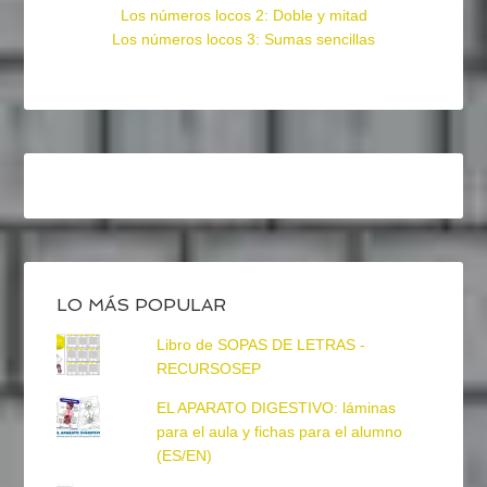
Los números locos 2: Doble y mitad
Los números locos 3: Sumas sencillas
LO MÁS POPULAR
Libro de SOPAS DE LETRAS -
RECURSOSEP
EL APARATO DIGESTIVO: láminas
para el aula y fichas para el alumno
(ES/EN)