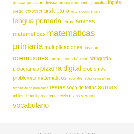
inglés
descomposición
divisiones
gramática
expresión escrita
lectura
juego
lectoescritura
lectura comprensiva
lengua primaria
láminas
letras
matemáticas
matemáticas
primaria
multiplicaciones
navidad
operaciones
ortografía
operaciones básicas
pizarra digital
pictogramas
problemas
problemas matemáticos
recortable
reglas ortográficas
sumas
restas
sopa de letras
resolución de problemas
verano
tablas de multiplicar
tercer ciclo
textos
vocabulario