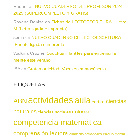
Raquel
en
NUEVO CUADERNO DEL PROFESOR 2024 –
2025 (SUPERCOMPLETO Y GRATIS)
Roxana Denise
en
Fichas de LECTOESCRITURA – Letra
M (Letra ligada e imprenta)
sonia
en
NUEVO CUADERNO DE LECTOESCRITURA
[Fuente ligada e imprenta]
Walkiria Cruz
en
Sudokus infantiles para entrenar la
mente este verano
ISA
en
Grafomotricidad. Vocales en mayúscula
ETIQUETAS
actividades
aula
ABN
ciencias
cartilla
naturales
colorear
ciencias sociales
competencia matemática
comprensión lectora
cuaderno actividades
cálculo mental