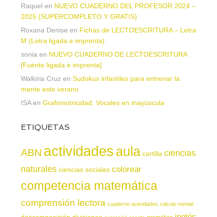
Raquel
en
NUEVO CUADERNO DEL PROFESOR 2024 –
2025 (SUPERCOMPLETO Y GRATIS)
Roxana Denise
en
Fichas de LECTOESCRITURA – Letra
M (Letra ligada e imprenta)
sonia
en
NUEVO CUADERNO DE LECTOESCRITURA
[Fuente ligada e imprenta]
Walkiria Cruz
en
Sudokus infantiles para entrenar la
mente este verano
ISA
en
Grafomotricidad. Vocales en mayúscula
ETIQUETAS
actividades
aula
ABN
ciencias
cartilla
naturales
colorear
ciencias sociales
competencia matemática
comprensión lectora
cuaderno actividades
cálculo mental
inglés
descomposición
divisiones