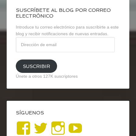
SUSCRÍBETE AL BLOG POR CORREO
ELECTRÓNICO
Introduce tu correo electrónico para suscribirte a este
blog y recibir notificaciones de nuevas entradas.
Dirección
de
email
SUSCRIBIR
Únete a otros 127K suscriptores
SÍGUENOS
Ver
Ver
Ver
YouTub