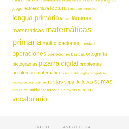
gramática
expresión escrita
lectura
juego
lectoescritura
lectura comprensiva
lengua primaria
láminas
letras
matemáticas
matemáticas
primaria
multiplicaciones
navidad
operaciones
ortografía
operaciones básicas
pizarra digital
pictogramas
problemas
problemas matemáticos
recortable
reglas ortográficas
sumas
restas
sopa de letras
resolución de problemas
verano
tablas de multiplicar
tercer ciclo
textos
vocabulario
INICIO
AVISO LEGAL