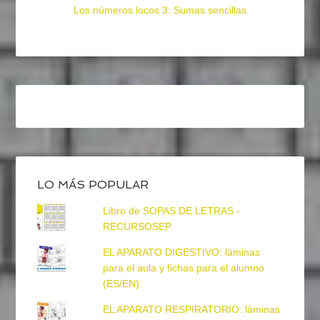
Los números locos 3: Sumas sencillas
LO MÁS POPULAR
Libro de SOPAS DE LETRAS -
RECURSOSEP
EL APARATO DIGESTIVO: láminas
para el aula y fichas para el alumno
(ES/EN)
EL APARATO RESPIRATORIO: láminas