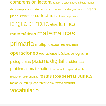
comprensión lectora
cuaderno actividades
cálculo mental
inglés
descomposición
divisiones
gramática
expresión escrita
lectura
juego
lectoescritura
lectura comprensiva
lengua primaria
láminas
letras
matemáticas
matemáticas
primaria
multiplicaciones
navidad
operaciones
ortografía
operaciones básicas
pizarra digital
pictogramas
problemas
problemas matemáticos
recortable
reglas ortográficas
sumas
restas
sopa de letras
resolución de problemas
verano
tablas de multiplicar
tercer ciclo
textos
vocabulario