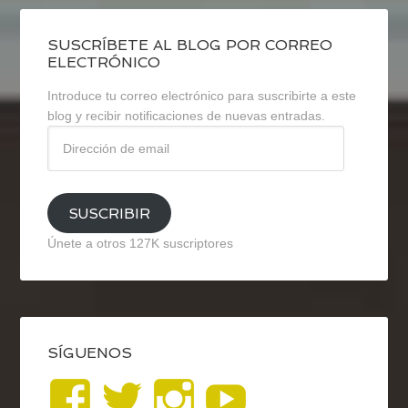
SUSCRÍBETE AL BLOG POR CORREO
ELECTRÓNICO
Introduce tu correo electrónico para suscribirte a este
blog y recibir notificaciones de nuevas entradas.
Dirección
de
email
SUSCRIBIR
Únete a otros 127K suscriptores
SÍGUENOS
Ver
Ver
Ver
YouTub