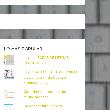
LO MÁS POPULAR
Libro de SOPAS DE LETRAS -
RECURSOSEP
EL APARATO DIGESTIVO: láminas
para el aula y fichas para el
alumno (ES/EN)
Colección de problemas de
multiplicaciones
Divisiones entre una cifra