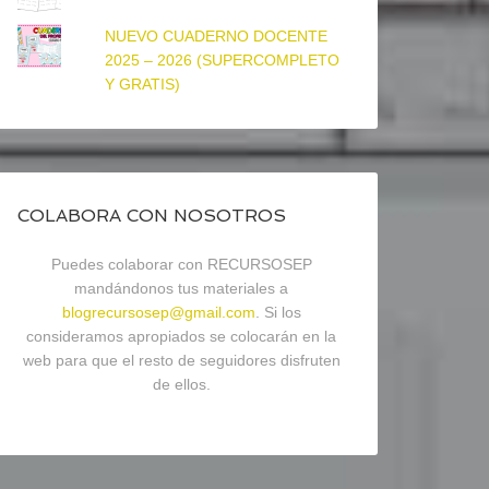
NUEVO CUADERNO DOCENTE
2025 – 2026 (SUPERCOMPLETO
Y GRATIS)
COLABORA CON NOSOTROS
Puedes colaborar con RECURSOSEP
mandándonos tus materiales a
blogrecursosep@gmail.com
. Si los
consideramos apropiados se colocarán en la
web para que el resto de seguidores disfruten
de ellos.