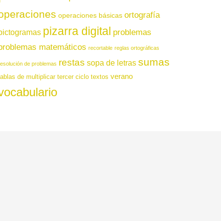
operaciones
ortografía
operaciones básicas
pizarra digital
pictogramas
problemas
problemas matemáticos
recortable
reglas ortográficas
sumas
restas
sopa de letras
resolución de problemas
verano
tablas de multiplicar
tercer ciclo
textos
vocabulario