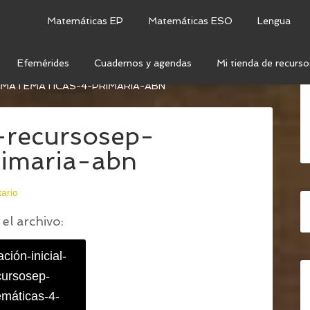
Matemáticas EP
Matemáticas ESO
Lengua
Efemérides
Cuadernos y agendas
Mi tienda de recurso
UACIONES INICIALES DE MATEMÁTICAS ABN PARA
-MATEMÁTICAS-4-PRIMARIA-ABN
l-recursosep-
imaria-abn
ario
el archivo:
ción-inicial-
cursosep-
máticas-4-