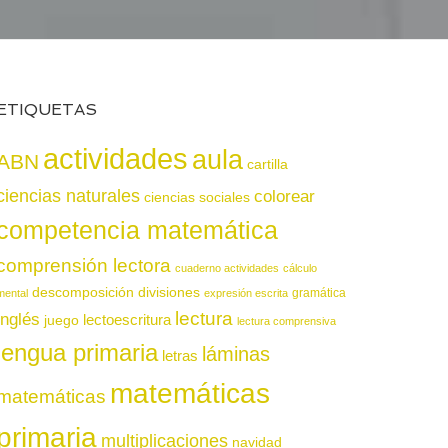
ETIQUETAS
actividades
aula
ABN
cartilla
ciencias naturales
colorear
ciencias sociales
competencia matemática
comprensión lectora
cuaderno actividades
cálculo
descomposición
divisiones
gramática
mental
expresión escrita
lectura
inglés
juego
lectoescritura
lectura comprensiva
lengua primaria
láminas
letras
matemáticas
matemáticas
primaria
multiplicaciones
navidad