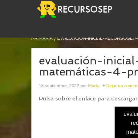
USTED ESTÁ AQUÍ:
INICIO
/
COLECCIÓN DE EVAL
PRIMARIA
/
EVALUACIÓN-INICIAL-RECURSOSEP
evaluación-inicia
matemáticas-4-pr
15 septiembre, 2022
por
María
Dejar un coment
Pulsa sobre el enlace para descargar 
evalua
re
mate