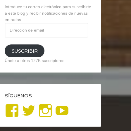
Introduce tu correo electrónico para suscribirte
a este blog y recibir notificaciones de nuevas
entradas.
Dirección
de
email
SUSCRIBIR
Únete a otros 127K suscriptores
SÍGUENOS
Ver
Ver
Ver
YouTube
perfil
perfil
perfil