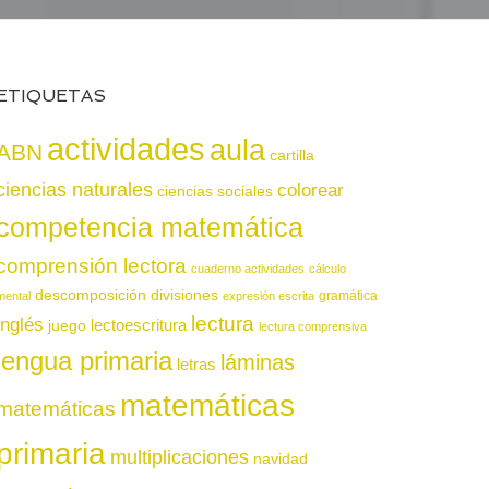
ETIQUETAS
actividades
aula
ABN
cartilla
ciencias naturales
colorear
ciencias sociales
competencia matemática
comprensión lectora
cuaderno actividades
cálculo
descomposición
divisiones
gramática
mental
expresión escrita
lectura
inglés
juego
lectoescritura
lectura comprensiva
lengua primaria
láminas
letras
matemáticas
matemáticas
primaria
multiplicaciones
navidad