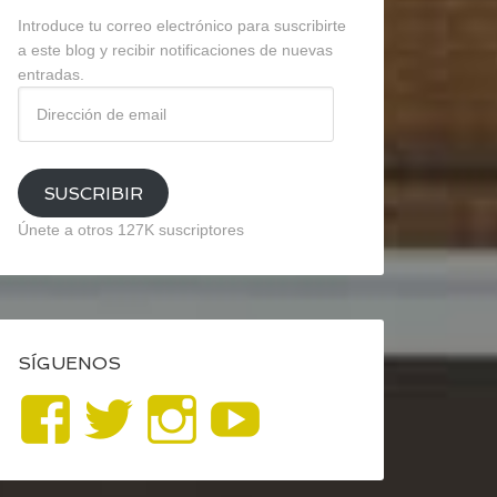
Introduce tu correo electrónico para suscribirte
a este blog y recibir notificaciones de nuevas
entradas.
Dirección
de
email
SUSCRIBIR
Únete a otros 127K suscriptores
SÍGUENOS
Ver
Ver
Ver
YouTube
perfil
perfil
perfil