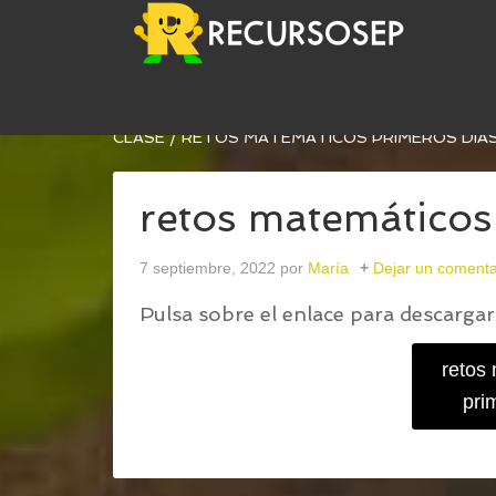
USTED ESTÁ AQUÍ:
INICIO
/
NUEVA ENTREGA DE
CLASE
/
RETOS MATEMÁTICOS PRIMEROS DÍA
retos matemáticos
7 septiembre, 2022
por
María
Dejar un comenta
Pulsa sobre el enlace para descargar 
retos
pri