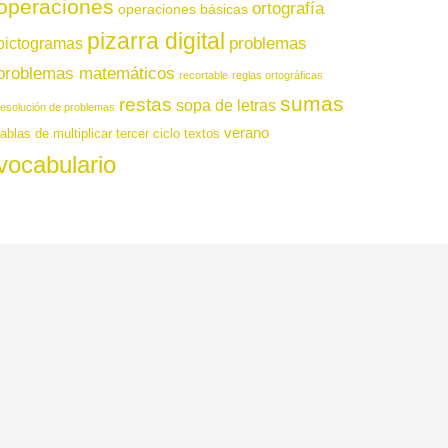
operaciones
ortografía
operaciones básicas
pizarra digital
pictogramas
problemas
problemas matemáticos
recortable
reglas ortográficas
sumas
restas
sopa de letras
resolución de problemas
verano
tablas de multiplicar
tercer ciclo
textos
vocabulario