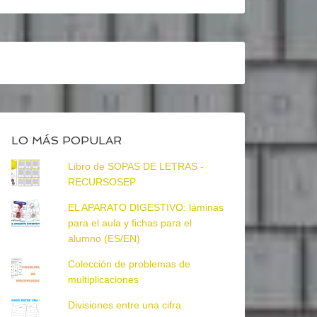
LO MÁS POPULAR
Libro de SOPAS DE LETRAS -
RECURSOSEP
EL APARATO DIGESTIVO: láminas
para el aula y fichas para el
alumno (ES/EN)
Colección de problemas de
multiplicaciones
Divisiones entre una cifra