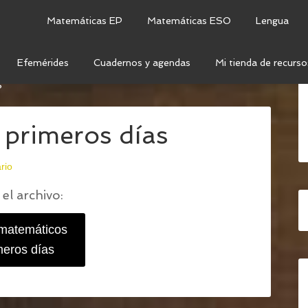
Matemáticas EP
Matemáticas ESO
Lengua
Efemérides
Cuadernos y agendas
Mi tienda de recurso
 RETOS MATEMÁTICOS PARA LOS PRIMEROS DÍAS DE
S
 primeros días
rio
el archivo:
 matemáticos
meros días