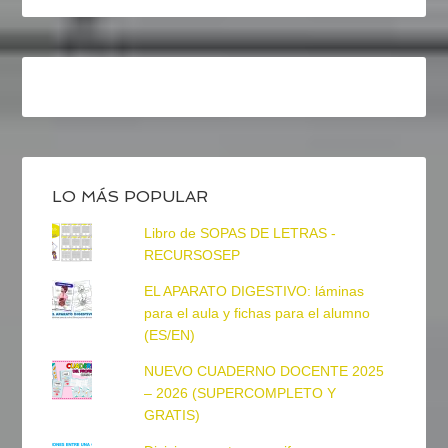
LO MÁS POPULAR
Libro de SOPAS DE LETRAS -
RECURSOSEP
EL APARATO DIGESTIVO: láminas
para el aula y fichas para el alumno
(ES/EN)
NUEVO CUADERNO DOCENTE 2025
– 2026 (SUPERCOMPLETO Y
GRATIS)