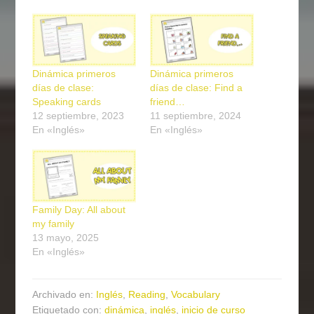
Dinámica primeros
Dinámica primeros
días de clase:
días de clase: Find a
Speaking cards
friend…
12 septiembre, 2023
11 septiembre, 2024
En «Inglés»
En «Inglés»
Family Day: All about
my family
13 mayo, 2025
En «Inglés»
Archivado en:
Inglés
,
Reading
,
Vocabulary
Etiquetado con:
dinámica
,
inglés
,
inicio de curso