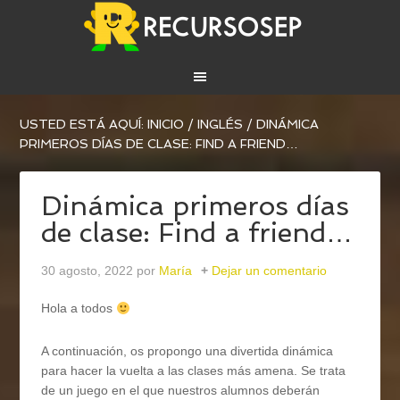
USTED ESTÁ AQUÍ:
INICIO
/
INGLÉS
/
DINÁMICA
PRIMEROS DÍAS DE CLASE: FIND A FRIEND…
Dinámica primeros días
de clase: Find a friend…
30 agosto, 2022
por
María
Dejar un comentario
Hola a todos
A continuación, os propongo una divertida dinámica
para hacer la vuelta a las clases más amena. Se trata
de un juego en el que nuestros alumnos deberán