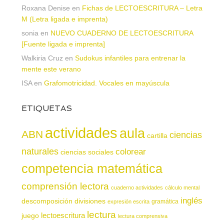
Roxana Denise
en
Fichas de LECTOESCRITURA – Letra
M (Letra ligada e imprenta)
sonia
en
NUEVO CUADERNO DE LECTOESCRITURA
[Fuente ligada e imprenta]
Walkiria Cruz
en
Sudokus infantiles para entrenar la
mente este verano
ISA
en
Grafomotricidad. Vocales en mayúscula
ETIQUETAS
actividades
aula
ABN
ciencias
cartilla
naturales
colorear
ciencias sociales
competencia matemática
comprensión lectora
cuaderno actividades
cálculo mental
inglés
descomposición
divisiones
gramática
expresión escrita
lectura
juego
lectoescritura
lectura comprensiva