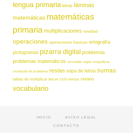
lengua primaria
láminas
letras
matemáticas
matemáticas
primaria
multiplicaciones
navidad
operaciones
ortografía
operaciones básicas
pizarra digital
pictogramas
problemas
problemas matemáticos
recortable
reglas ortográficas
sumas
restas
sopa de letras
resolución de problemas
verano
tablas de multiplicar
tercer ciclo
textos
vocabulario
INICIO
AVISO LEGAL
CONTACTO