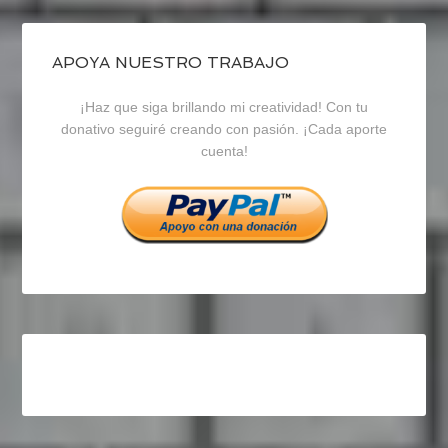
de
de
de
blogrecursosep
recursosep
recursosep
APOYA NUESTRO TRABAJO
¡Haz que siga brillando mi creatividad! Con tu
en
en
en
donativo seguiré creando con pasión. ¡Cada aporte
cuenta!
Facebook
Twitter
Instagram