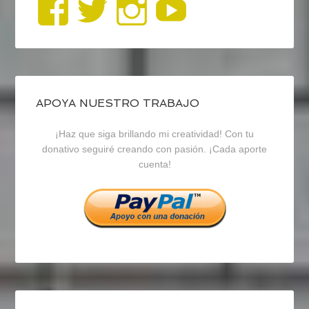
Ver
Ver
Ver
YouTub
perfil
perfil
perfil
de
de
de
blogrecursosep
recursosep
recursosep
APOYA NUESTRO TRABAJO
¡Haz que siga brillando mi creatividad! Con tu
en
en
en
donativo seguiré creando con pasión. ¡Cada aporte
cuenta!
Facebook
Twitter
Instagram