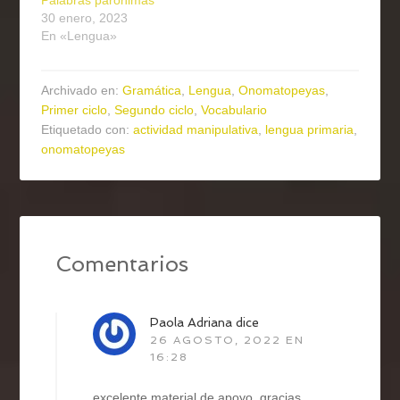
30 enero, 2023
En «Lengua»
Archivado en:
Gramática
,
Lengua
,
Onomatopeyas
,
Primer ciclo
,
Segundo ciclo
,
Vocabulario
Etiquetado con:
actividad manipulativa
,
lengua primaria
,
onomatopeyas
Comentarios
Paola Adriana
dice
26 AGOSTO, 2022 EN
16:28
excelente material de apoyo, gracias