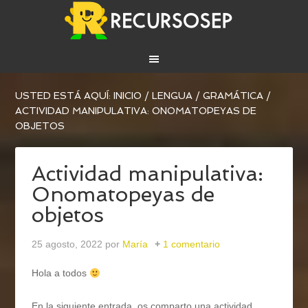
USTED ESTÁ AQUÍ:
INICIO
/
LENGUA
/
GRAMÁTICA
/
ACTIVIDAD MANIPULATIVA: ONOMATOPEYAS DE
OBJETOS
Actividad manipulativa:
Onomatopeyas de
objetos
25 agosto, 2022
por
María
1 comentario
Hola a todos
En la siguiente entrada, os comparto una actividad