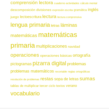
comprensión lectora
cuaderno actividades
cálculo mental
inglés
descomposición
divisiones
gramática
expresión escrita
lectura
juego
lectoescritura
lectura comprensiva
lengua primaria
láminas
letras
matemáticas
matemáticas
primaria
multiplicaciones
navidad
operaciones
ortografía
operaciones básicas
pizarra digital
pictogramas
problemas
problemas matemáticos
recortable
reglas ortográficas
sumas
restas
sopa de letras
resolución de problemas
verano
tablas de multiplicar
tercer ciclo
textos
vocabulario