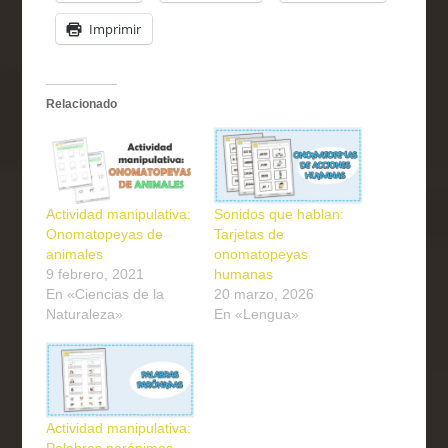
Imprimir
Relacionado
Actividad manipulativa:
Sonidos que hablan:
Onomatopeyas de
Tarjetas de
animales
onomatopeyas
9 febrero, 2021
humanas
En «Ciencias de la
20 marzo, 2026
Naturaleza»
En «Lengua»
Actividad manipulativa:
Palabras parónimas