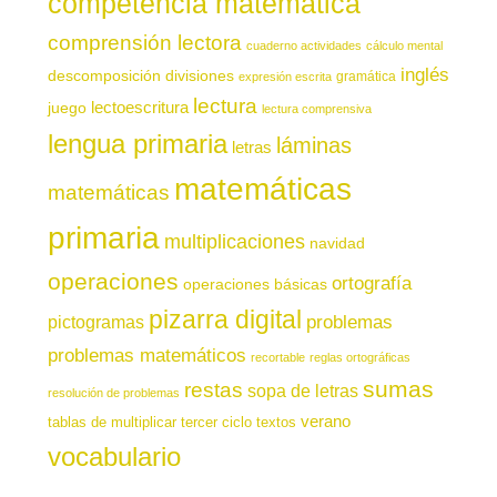
competencia matemática
comprensión lectora
cuaderno actividades
cálculo mental
inglés
descomposición
divisiones
gramática
expresión escrita
lectura
juego
lectoescritura
lectura comprensiva
lengua primaria
láminas
letras
matemáticas
matemáticas
primaria
multiplicaciones
navidad
operaciones
ortografía
operaciones básicas
pizarra digital
pictogramas
problemas
problemas matemáticos
recortable
reglas ortográficas
sumas
restas
sopa de letras
resolución de problemas
verano
tablas de multiplicar
tercer ciclo
textos
vocabulario