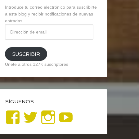
Introduce tu correo electrónico para suscribirte
a este blog y recibir notificaciones de nuevas
entradas.
Dirección
de
email
SUSCRIBIR
Únete a otros 127K suscriptores
SÍGUENOS
Ver
Ver
Ver
YouTube
perfil
perfil
perfil