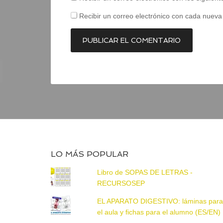
Recibir un correo electrónico con cada nueva
LO MÁS POPULAR
Libro de SOPAS DE LETRAS -
RECURSOSEP
EL APARATO DIGESTIVO: láminas par
el aula y fichas para el alumno (ES/EN)