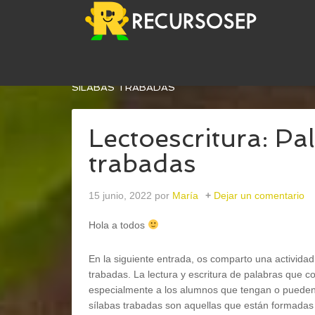
USTED ESTÁ AQUÍ:
INICIO
/
LENGUA
/
LECTOES
SÍLABAS TRABADAS
Lectoescritura: Pa
trabadas
15 junio, 2022
por
María
Dejar un comentario
Hola a todos
En la siguiente entrada, os comparto una actividad 
trabadas. La lectura y escritura de palabras que c
especialmente a los alumnos que tengan o pueden
sílabas trabadas son aquellas que están formadas