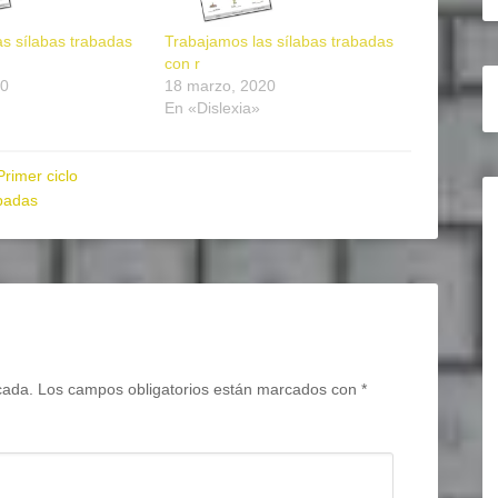
s sílabas trabadas
Trabajamos las sílabas trabadas
con r
20
18 marzo, 2020
En «Dislexia»
Primer ciclo
abadas
cada.
Los campos obligatorios están marcados con
*