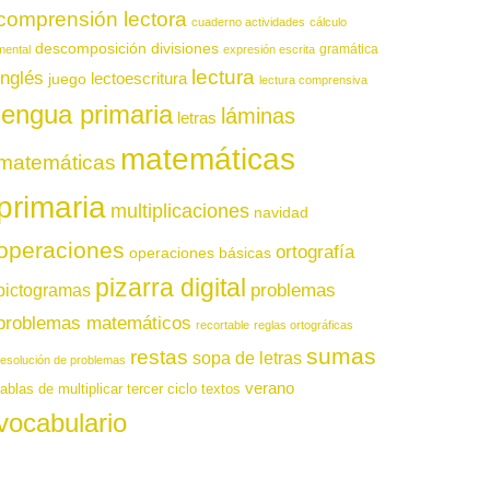
comprensión lectora
cuaderno actividades
cálculo
descomposición
divisiones
gramática
mental
expresión escrita
lectura
inglés
juego
lectoescritura
lectura comprensiva
lengua primaria
láminas
letras
matemáticas
matemáticas
primaria
multiplicaciones
navidad
operaciones
ortografía
operaciones básicas
pizarra digital
pictogramas
problemas
problemas matemáticos
recortable
reglas ortográficas
sumas
restas
sopa de letras
resolución de problemas
verano
tablas de multiplicar
tercer ciclo
textos
vocabulario