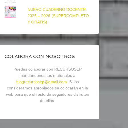
NUEVO CUADERNO DOCENTE
2025 – 2026 (SUPERCOMPLETO
Y GRATIS)
COLABORA CON NOSOTROS
Puedes colaborar con RECURSOSEP
mandándonos tus materiales a
blogrecursosep@gmail.com
. Si los
consideramos apropiados se colocarán en la
web para que el resto de seguidores disfruten
de ellos.