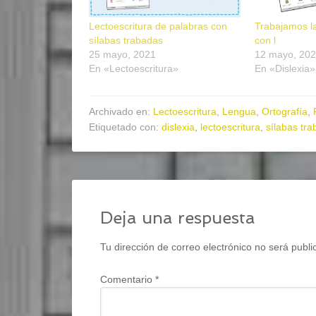
Lectoescritura de palabras con
Trabajamos la
sílabas trabadas
con l
25 mayo, 2021
12 mayo, 20
En «Lectoescritura»
En «Dislexia»
Archivado en:
Lectoescritura
,
Lengua
,
Ortografía
,
Etiquetado con:
dislexia
,
lectoescritura
,
sílabas tr
Deja una respuesta
Tu dirección de correo electrónico no será publi
Comentario
*