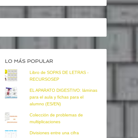
LO MÁS POPULAR
Libro de SOPAS DE LETRAS -
RECURSOSEP
EL APARATO DIGESTIVO: láminas
para el aula y fichas para el
alumno (ES/EN)
Colección de problemas de
multiplicaciones
Divisiones entre una cifra