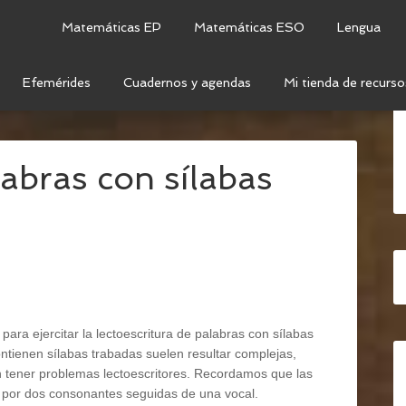
Matemáticas EP
Matemáticas ESO
Lengua
Efemérides
Cuadernos y agendas
Mi tienda de recurso
CRITURA
/
LECTOESCRITURA: PALABRAS CON
labras con sílabas
para ejercitar la lectoescritura de palabras con sílabas
ontienen sílabas trabadas suelen resultar complejas,
 tener problemas lectoescritores. Recordamos que las
 por dos consonantes seguidas de una vocal.