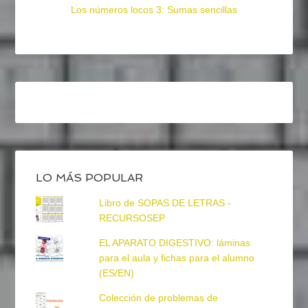
Los números locos 3: Sumas sencillas
LO MÁS POPULAR
Libro de SOPAS DE LETRAS -
RECURSOSEP
EL APARATO DIGESTIVO: láminas
para el aula y fichas para el alumno
(ES/EN)
Colección de problemas de