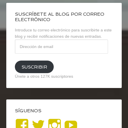
SUSCRÍBETE AL BLOG POR CORREO
ELECTRÓNICO
Introduce tu correo electrónico para suscribirte a este
blog y recibir notificaciones de nuevas entradas.
Dirección
de
email
SUSCRIBIR
Únete a otros 127K suscriptores
SÍGUENOS
Ver
Ver
Ver
YouTub