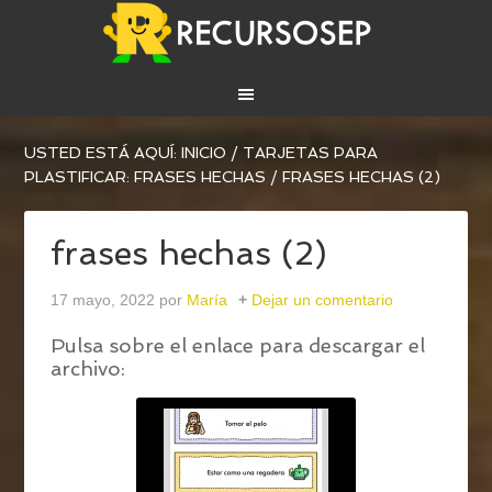
USTED ESTÁ AQUÍ:
INICIO
/
TARJETAS PARA
PLASTIFICAR: FRASES HECHAS
/
FRASES HECHAS (2)
frases hechas (2)
17 mayo, 2022
por
María
Dejar un comentario
Pulsa sobre el enlace para descargar el
archivo: