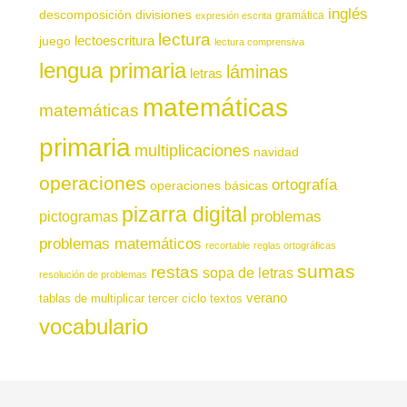
inglés
descomposición
divisiones
gramática
expresión escrita
lectura
juego
lectoescritura
lectura comprensiva
lengua primaria
láminas
letras
matemáticas
matemáticas
primaria
multiplicaciones
navidad
operaciones
ortografía
operaciones básicas
pizarra digital
pictogramas
problemas
problemas matemáticos
recortable
reglas ortográficas
sumas
restas
sopa de letras
resolución de problemas
verano
tablas de multiplicar
tercer ciclo
textos
vocabulario