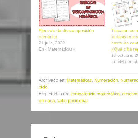
Ejercicio de descomposición
Trabajamos el
numérica
la descompos
21 julio, 2022
hasta las cen
En «Matemáticas»
¿Qué cifra r
19 octubre, 
En «Matemát
Archivado en:
Matemáticas
,
Numeración
,
Numerac
ciclo
Etiquetado con:
competencia matemática
,
descomp
primaria
,
valor posicional