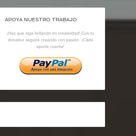
de
de
de
blogrecursosep
recursosep
recursosep
APOYA NUESTRO TRABAJO
¡Haz que siga brillando mi creatividad! Con tu
en
en
en
donativo seguiré creando con pasión. ¡Cada
aporte cuenta!
Facebook
Twitter
Instagram