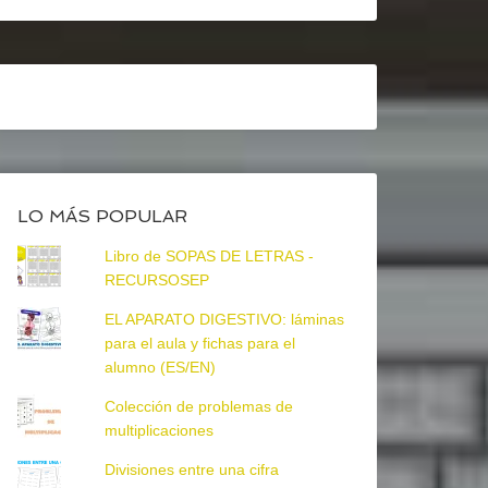
LO MÁS POPULAR
Libro de SOPAS DE LETRAS -
RECURSOSEP
EL APARATO DIGESTIVO: láminas
para el aula y fichas para el
alumno (ES/EN)
Colección de problemas de
multiplicaciones
Divisiones entre una cifra