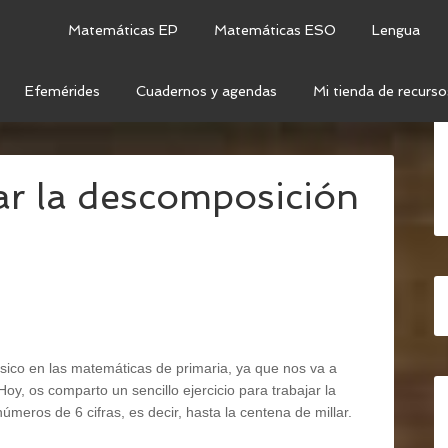
Matemáticas EP
Matemáticas ESO
Lengua
Efemérides
Cuadernos y agendas
Mi tienda de recurso
CHAS PARA TRABAJAR LA DESCOMPOSICIÓN
jar la descomposición
ico en las matemáticas de primaria, ya que nos va a
 Hoy, os comparto un sencillo ejercicio para trabajar la
meros de 6 cifras, es decir, hasta la centena de millar.