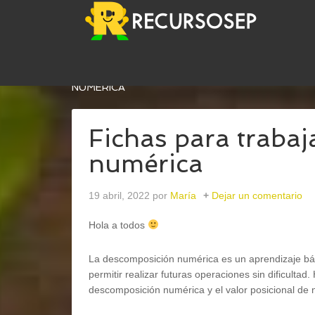
USTED ESTÁ AQUÍ:
INICIO
/
MATEMÁTICAS
/
FI
NUMÉRICA
Fichas para traba
numérica
19 abril, 2022
por
María
Dejar un comentario
Hola a todos
La descomposición numérica es un aprendizaje bás
permitir realizar futuras operaciones sin dificultad.
descomposición numérica y el valor posicional de nú