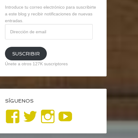
Introduce tu correo electrónico para suscribirte
a este blog y recibir notificaciones de nuevas
entradas.
Dirección
de
email
SUSCRIBIR
Únete a otros 127K suscriptores
SÍGUENOS
Ver
Ver
Ver
YouTube
perfil
perfil
perfil