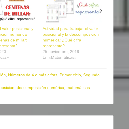
 valor posicional y
Actividad para trabajar el valor
ición numérica
posicional y la descomposición
tenas de millar:
numérica: ¿Qué cifra
epresenta?
representa?
2020
25 noviembre, 2019
icas»
En «Matemáticas»
ión
,
Números de 4 o más cifras
,
Primer ciclo
,
Segundo
osición
,
descomposición numérica
,
matemáticas