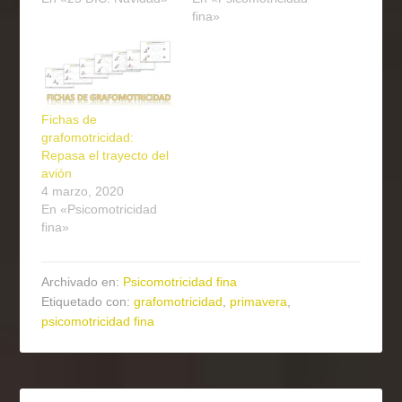
fina»
Fichas de
grafomotricidad:
Repasa el trayecto del
avión
4 marzo, 2020
En «Psicomotricidad
fina»
Archivado en:
Psicomotricidad fina
Etiquetado con:
grafomotricidad
,
primavera
,
psicomotricidad fina