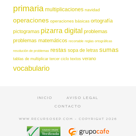
primaria
multiplicaciones
navidad
operaciones
ortografía
operaciones básicas
pizarra digital
pictogramas
problemas
problemas matemáticos
recortable
reglas ortográficas
sumas
restas
sopa de letras
resolución de problemas
verano
tablas de multiplicar
tercer ciclo
textos
vocabulario
INICIO
AVISO LEGAL
CONTACTO
WWW.RECURSOSEP.COM - COPYRIGHT 2026