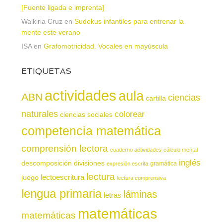
[Fuente ligada e imprenta]
Walkiria Cruz
en
Sudokus infantiles para entrenar la
mente este verano
ISA
en
Grafomotricidad. Vocales en mayúscula
ETIQUETAS
actividades
aula
ABN
ciencias
cartilla
naturales
colorear
ciencias sociales
competencia matemática
comprensión lectora
cuaderno actividades
cálculo mental
inglés
descomposición
divisiones
gramática
expresión escrita
lectura
juego
lectoescritura
lectura comprensiva
lengua primaria
láminas
letras
matemáticas
matemáticas