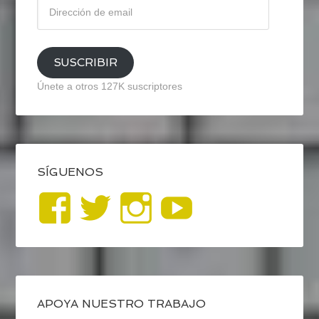
Dirección
de
email
SUSCRIBIR
Únete a otros 127K suscriptores
SÍGUENOS
Ver
Ver
Ver
YouTub
perfil
perfil
perfil
de
de
de
blogrecursosep
recursosep
recursosep
APOYA NUESTRO TRABAJO