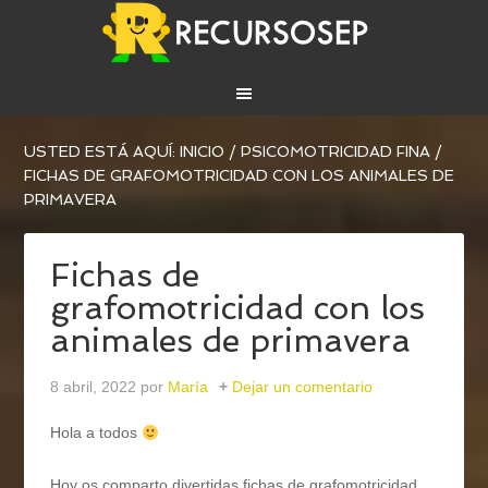
USTED ESTÁ AQUÍ:
INICIO
/
PSICOMOTRICIDAD FINA
/
FICHAS DE GRAFOMOTRICIDAD CON LOS ANIMALES DE
PRIMAVERA
Fichas de
grafomotricidad con los
animales de primavera
8 abril, 2022
por
María
Dejar un comentario
Hola a todos
Hoy os comparto divertidas fichas de grafomotricidad