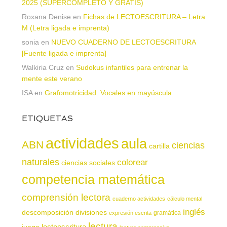
2025 (SUPERCOMPLETO Y GRATIS)
Roxana Denise
en
Fichas de LECTOESCRITURA – Letra
M (Letra ligada e imprenta)
sonia
en
NUEVO CUADERNO DE LECTOESCRITURA
[Fuente ligada e imprenta]
Walkiria Cruz
en
Sudokus infantiles para entrenar la
mente este verano
ISA
en
Grafomotricidad. Vocales en mayúscula
ETIQUETAS
actividades
aula
ABN
ciencias
cartilla
naturales
colorear
ciencias sociales
competencia matemática
comprensión lectora
cuaderno actividades
cálculo mental
inglés
descomposición
divisiones
gramática
expresión escrita
lectura
juego
lectoescritura