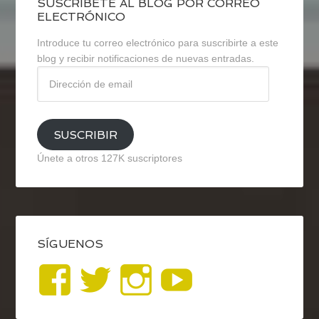
SUSCRÍBETE AL BLOG POR CORREO
ELECTRÓNICO
Introduce tu correo electrónico para suscribirte a este
blog y recibir notificaciones de nuevas entradas.
Dirección
de
email
SUSCRIBIR
Únete a otros 127K suscriptores
SÍGUENOS
Ver
Ver
Ver
YouTub
perfil
perfil
perfil