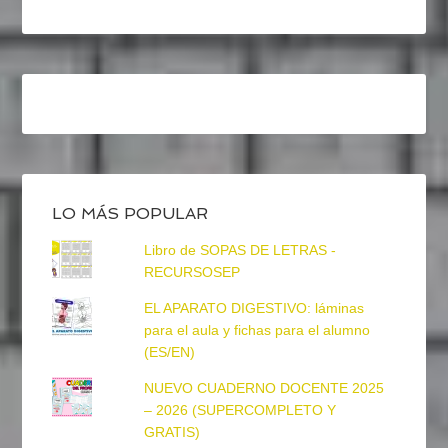
LO MÁS POPULAR
Libro de SOPAS DE LETRAS -
RECURSOSEP
EL APARATO DIGESTIVO: láminas
para el aula y fichas para el alumno
(ES/EN)
NUEVO CUADERNO DOCENTE 2025
– 2026 (SUPERCOMPLETO Y
GRATIS)