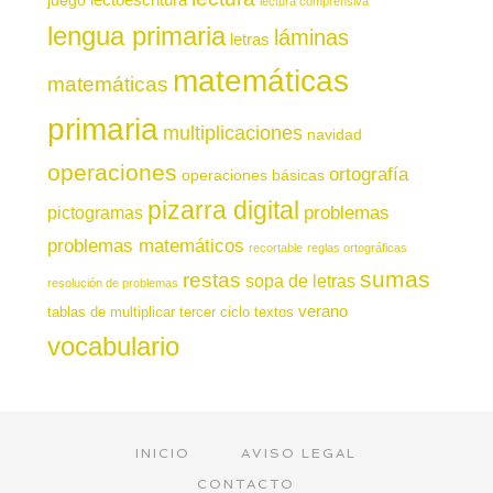
lectura comprensiva
lengua primaria
láminas
letras
matemáticas
matemáticas
primaria
multiplicaciones
navidad
operaciones
ortografía
operaciones básicas
pizarra digital
pictogramas
problemas
problemas matemáticos
recortable
reglas ortográficas
sumas
restas
sopa de letras
resolución de problemas
verano
tablas de multiplicar
tercer ciclo
textos
vocabulario
INICIO
AVISO LEGAL
CONTACTO