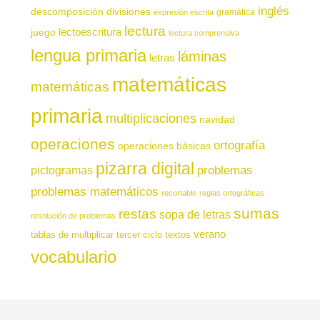
inglés
descomposición
divisiones
gramática
expresión escrita
lectura
juego
lectoescritura
lectura comprensiva
lengua primaria
láminas
letras
matemáticas
matemáticas
primaria
multiplicaciones
navidad
operaciones
ortografía
operaciones básicas
pizarra digital
pictogramas
problemas
problemas matemáticos
recortable
reglas ortográficas
sumas
restas
sopa de letras
resolución de problemas
verano
tablas de multiplicar
tercer ciclo
textos
vocabulario