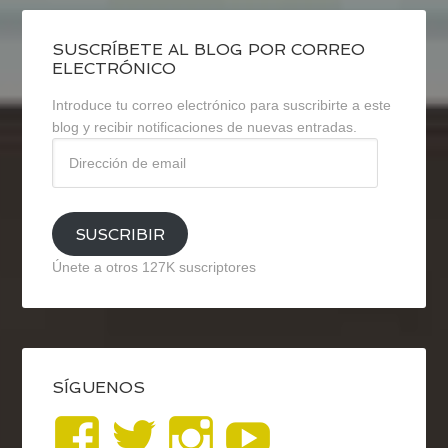
SUSCRÍBETE AL BLOG POR CORREO
ELECTRÓNICO
Introduce tu correo electrónico para suscribirte a este
blog y recibir notificaciones de nuevas entradas.
Dirección
de
email
SUSCRIBIR
Únete a otros 127K suscriptores
SÍGUENOS
Ver
Ver
Ver
YouTub