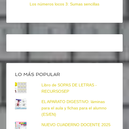
Los números locos 3: Sumas sencillas
LO MÁS POPULAR
Libro de SOPAS DE LETRAS -
RECURSOSEP
EL APARATO DIGESTIVO: láminas
para el aula y fichas para el alumno
(ES/EN)
NUEVO CUADERNO DOCENTE 2025