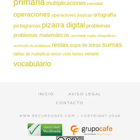
primaria
multiplicaciones
navidad
operaciones
ortografía
operaciones básicas
pizarra digital
pictogramas
problemas
problemas matemáticos
recortable
reglas ortográficas
sumas
restas
sopa de letras
resolución de problemas
verano
tablas de multiplicar
tercer ciclo
textos
vocabulario
INICIO
AVISO LEGAL
CONTACTO
WWW.RECURSOSEP.COM - COPYRIGHT 2026