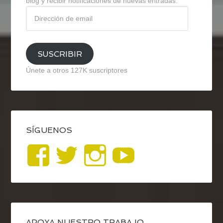
blog y recibir notificaciones de nuevas entradas.
Dirección
de
email
SUSCRIBIR
Únete a otros 127K suscriptores
SÍGUENOS
Ver
Ver
Ver
YouTub
perfil
perfil
perfil
de
de
de
APOYA NUESTRO TRABAJO