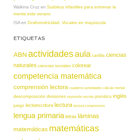
Walkiria Cruz
en
Sudokus infantiles para entrenar la
mente este verano
ISA
en
Grafomotricidad. Vocales en mayúscula
ETIQUETAS
actividades
aula
ABN
ciencias
cartilla
naturales
colorear
ciencias sociales
competencia matemática
comprensión lectora
cuaderno actividades
cálculo mental
inglés
descomposición
divisiones
gramática
expresión escrita
lectura
juego
lectoescritura
lectura comprensiva
lengua primaria
láminas
letras
matemáticas
matemáticas