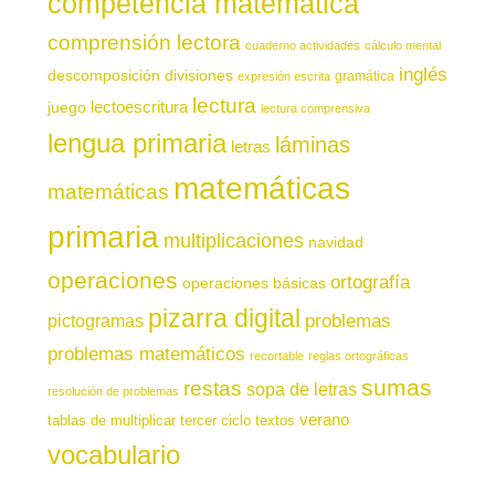
competencia matemática
comprensión lectora
cuaderno actividades
cálculo mental
inglés
descomposición
divisiones
gramática
expresión escrita
lectura
juego
lectoescritura
lectura comprensiva
lengua primaria
láminas
letras
matemáticas
matemáticas
primaria
multiplicaciones
navidad
operaciones
ortografía
operaciones básicas
pizarra digital
pictogramas
problemas
problemas matemáticos
recortable
reglas ortográficas
sumas
restas
sopa de letras
resolución de problemas
verano
tablas de multiplicar
tercer ciclo
textos
vocabulario