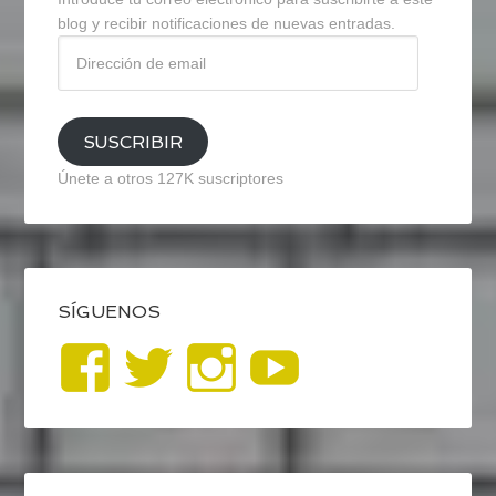
blog y recibir notificaciones de nuevas entradas.
Dirección
de
email
SUSCRIBIR
Únete a otros 127K suscriptores
SÍGUENOS
Ver
Ver
Ver
YouTub
perfil
perfil
perfil
de
de
de