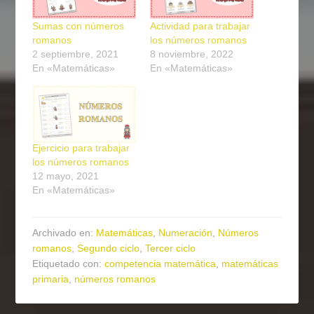
Sumas con números
Actividad para trabajar
romanos
los números romanos
2 septiembre, 2021
8 noviembre, 2022
En «Matemáticas»
En «Matemáticas»
Ejercicio para trabajar
los números romanos
12 mayo, 2021
En «Matemáticas»
Archivado en:
Matemáticas
,
Numeración
,
Números
romanos
,
Segundo ciclo
,
Tercer ciclo
Etiquetado con:
competencia matemática
,
matemáticas
primaria
,
números romanos