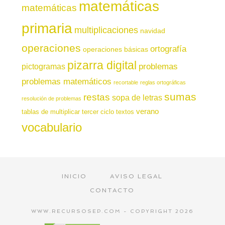
matemáticas
matemáticas
primaria
multiplicaciones
navidad
operaciones
ortografía
operaciones básicas
pizarra digital
pictogramas
problemas
problemas matemáticos
recortable
reglas ortográficas
sumas
restas
sopa de letras
resolución de problemas
verano
tablas de multiplicar
tercer ciclo
textos
vocabulario
INICIO
AVISO LEGAL
CONTACTO
WWW.RECURSOSEP.COM - COPYRIGHT 2026