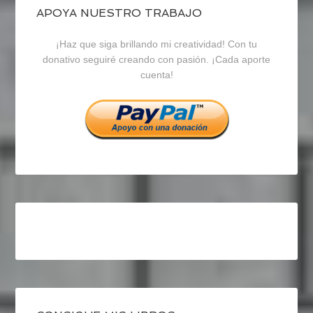
blogrecursosep
recursosep
recursosep
APOYA NUESTRO TRABAJO
¡Haz que siga brillando mi creatividad! Con tu
en
en
en
donativo seguiré creando con pasión. ¡Cada aporte
cuenta!
Facebook
Twitter
Instagram