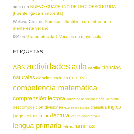
sonia
en
NUEVO CUADERNO DE LECTOESCRITURA
[Fuente ligada e imprenta]
Walkiria Cruz
en
Sudokus infantiles para entrenar la
mente este verano
ISA
en
Grafomotricidad. Vocales en mayúscula
ETIQUETAS
actividades
aula
ABN
ciencias
cartilla
naturales
colorear
ciencias sociales
competencia matemática
comprensión lectora
cuaderno actividades
cálculo mental
inglés
descomposición
divisiones
gramática
expresión escrita
lectura
juego
lectoescritura
lectura comprensiva
lengua primaria
láminas
letras