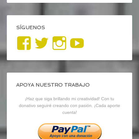
SÍGUENOS
Ver
Ver
Ver
YouTub
perfil
perfil
perfil
de
de
de
blogrecursosep
recursosep
recursosep
APOYA NUESTRO TRABAJO
¡Haz que siga brillando mi creatividad! Con tu
en
en
en
donativo seguiré creando con pasión. ¡Cada aporte
cuenta!
Facebook
Twitter
Instagram