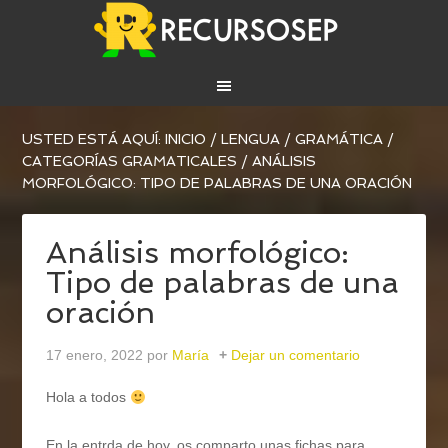
USTED ESTÁ AQUÍ:
INICIO
/
LENGUA
/
GRAMÁTICA
/
CATEGORÍAS GRAMATICALES
/
ANÁLISIS
MORFOLÓGICO: TIPO DE PALABRAS DE UNA ORACIÓN
Análisis morfológico:
Tipo de palabras de una
oración
17 enero, 2022
por
María
Dejar un comentario
Hola a todos
En la entrda de hoy, os comparto unas fichas para