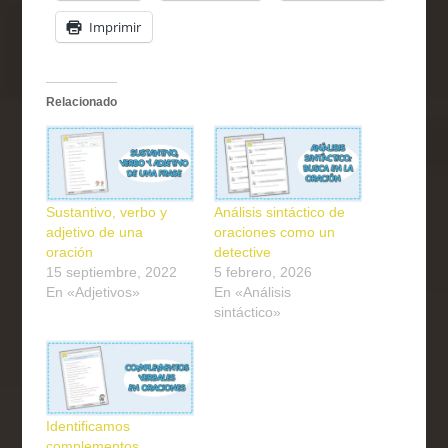
Imprimir
Relacionado
Sustantivo, verbo y
Análisis sintáctico de
adjetivo de una
oraciones como un
oración
detective
15 septiembre, 2022
5 febrero, 2026
En «Adjetivos»
En «Análisis
sintáctico»
Identificamos
complementos