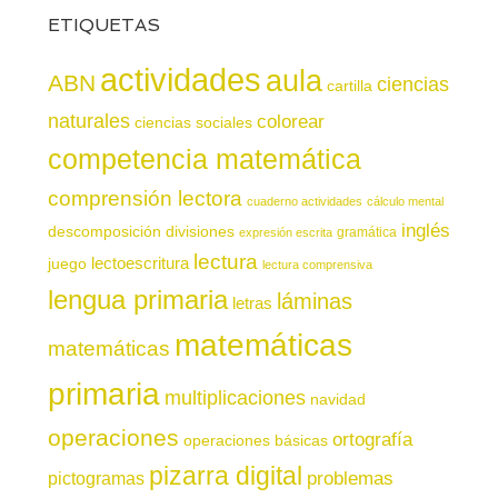
ETIQUETAS
actividades
aula
ABN
ciencias
cartilla
naturales
colorear
ciencias sociales
competencia matemática
comprensión lectora
cuaderno actividades
cálculo mental
inglés
descomposición
divisiones
gramática
expresión escrita
lectura
juego
lectoescritura
lectura comprensiva
lengua primaria
láminas
letras
matemáticas
matemáticas
primaria
multiplicaciones
navidad
operaciones
ortografía
operaciones básicas
pizarra digital
pictogramas
problemas