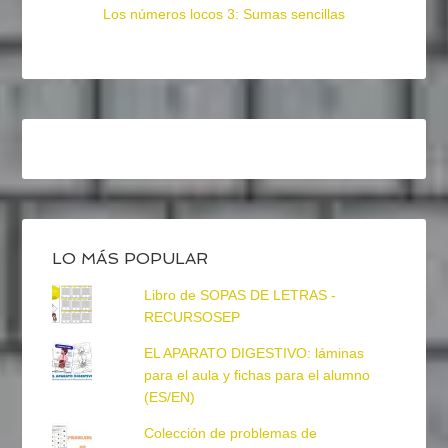
Los números locos 3: Sumas sencillas
LO MÁS POPULAR
Libro de SOPAS DE LETRAS -
RECURSOSEP
EL APARATO DIGESTIVO: láminas
para el aula y fichas para el alumno
(ES/EN)
Colección de problemas de