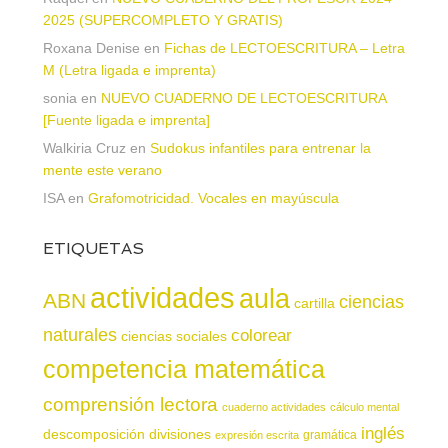
2025 (SUPERCOMPLETO Y GRATIS)
Roxana Denise
en
Fichas de LECTOESCRITURA – Letra
M (Letra ligada e imprenta)
sonia
en
NUEVO CUADERNO DE LECTOESCRITURA
[Fuente ligada e imprenta]
Walkiria Cruz
en
Sudokus infantiles para entrenar la
mente este verano
ISA
en
Grafomotricidad. Vocales en mayúscula
ETIQUETAS
actividades
aula
ABN
ciencias
cartilla
naturales
colorear
ciencias sociales
competencia matemática
comprensión lectora
cuaderno actividades
cálculo mental
inglés
descomposición
divisiones
gramática
expresión escrita