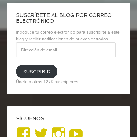
SUSCRÍBETE AL BLOG POR CORREO
ELECTRÓNICO
Introduce tu correo electrónico para suscribirte a este
blog y recibir notificaciones de nuevas entradas.
Dirección
de
email
SUSCRIBIR
Únete a otros 127K suscriptores
SÍGUENOS
Ver
Ver
Ver
YouTub