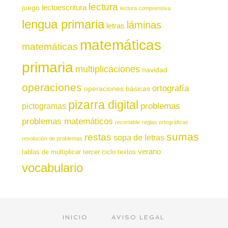
lectura
juego
lectoescritura
lectura comprensiva
lengua primaria
láminas
letras
matemáticas
matemáticas
primaria
multiplicaciones
navidad
operaciones
ortografía
operaciones básicas
pizarra digital
pictogramas
problemas
problemas matemáticos
recortable
reglas ortográficas
sumas
restas
sopa de letras
resolución de problemas
verano
tablas de multiplicar
tercer ciclo
textos
vocabulario
INICIO
AVISO LEGAL