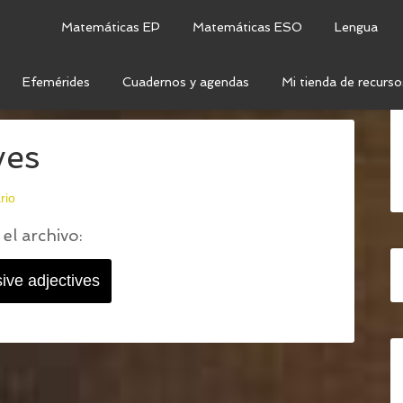
Matemáticas EP
Matemáticas ESO
Lengua
Efemérides
Cuadernos y agendas
Mi tienda de recurso
TIVES
/
POSSESSIVE ADJECTIVES
ves
rio
el archivo:
ive adjectives