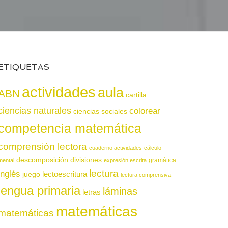
ETIQUETAS
actividades
aula
ABN
cartilla
ciencias naturales
colorear
ciencias sociales
competencia matemática
comprensión lectora
cuaderno actividades
cálculo
descomposición
divisiones
gramática
mental
expresión escrita
lectura
inglés
juego
lectoescritura
lectura comprensiva
lengua primaria
láminas
letras
matemáticas
matemáticas