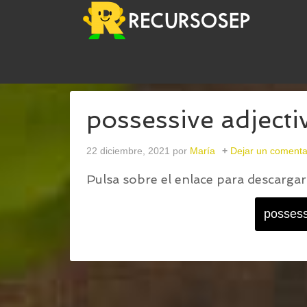
USTED ESTÁ AQUÍ:
INICIO
/
POSSESSIVE ADJEC
possessive adjecti
22 diciembre, 2021
por
María
Dejar un comenta
Pulsa sobre el enlace para descargar 
possess