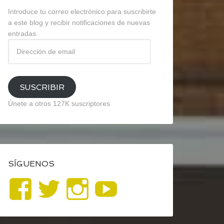
Introduce tu correo electrónico para suscribirte
a este blog y recibir notificaciones de nuevas
entradas.
Dirección
de
email
SUSCRIBIR
Únete a otros 127K suscriptores
SÍGUENOS
Ver
Ver
Ver
YouTube
perfil
perfil
perfil