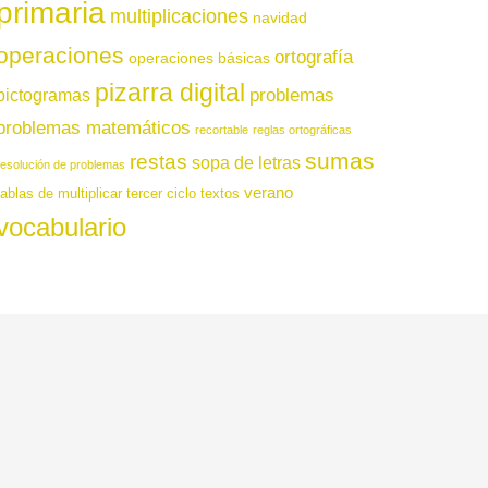
primaria
multiplicaciones
navidad
operaciones
ortografía
operaciones básicas
pizarra digital
pictogramas
problemas
problemas matemáticos
recortable
reglas ortográficas
sumas
restas
sopa de letras
resolución de problemas
verano
tablas de multiplicar
tercer ciclo
textos
vocabulario