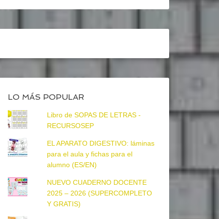
LO MÁS POPULAR
Libro de SOPAS DE LETRAS -
RECURSOSEP
EL APARATO DIGESTIVO: láminas
para el aula y fichas para el
alumno (ES/EN)
NUEVO CUADERNO DOCENTE
2025 – 2026 (SUPERCOMPLETO
Y GRATIS)