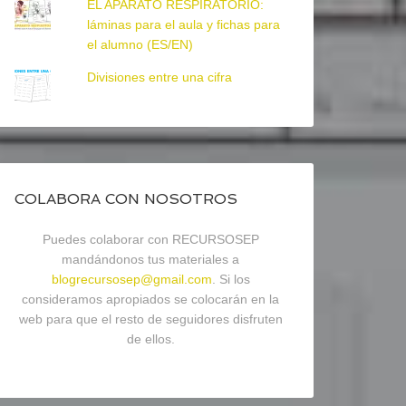
EL APARATO RESPIRATORIO:
láminas para el aula y fichas para
el alumno (ES/EN)
Divisiones entre una cifra
COLABORA CON NOSOTROS
Puedes colaborar con RECURSOSEP
mandándonos tus materiales a
blogrecursosep@gmail.com
. Si los
consideramos apropiados se colocarán en la
web para que el resto de seguidores disfruten
de ellos.