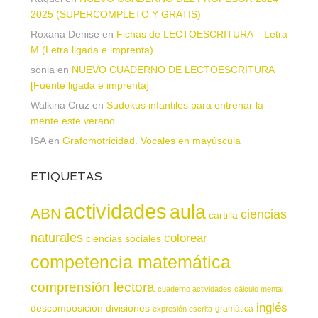
2025 (SUPERCOMPLETO Y GRATIS)
Roxana Denise
en
Fichas de LECTOESCRITURA – Letra
M (Letra ligada e imprenta)
sonia
en
NUEVO CUADERNO DE LECTOESCRITURA
[Fuente ligada e imprenta]
Walkiria Cruz
en
Sudokus infantiles para entrenar la
mente este verano
ISA
en
Grafomotricidad. Vocales en mayúscula
ETIQUETAS
actividades
aula
ABN
ciencias
cartilla
naturales
colorear
ciencias sociales
competencia matemática
comprensión lectora
cuaderno actividades
cálculo mental
inglés
descomposición
divisiones
gramática
expresión escrita