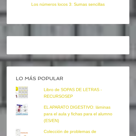
Los números locos 3: Sumas sencillas
LO MÁS POPULAR
Libro de SOPAS DE LETRAS -
RECURSOSEP
EL APARATO DIGESTIVO: láminas
para el aula y fichas para el alumno
(ES/EN)
Colección de problemas de