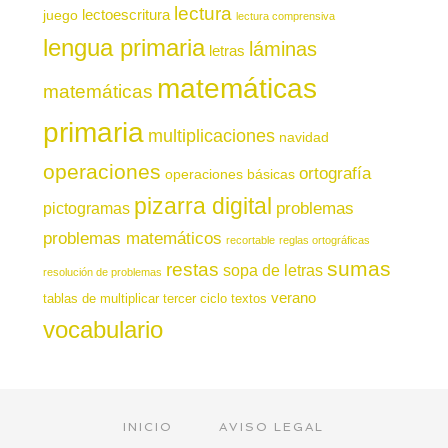
lectura
juego
lectoescritura
lectura comprensiva
lengua primaria
láminas
letras
matemáticas
matemáticas
primaria
multiplicaciones
navidad
operaciones
ortografía
operaciones básicas
pizarra digital
pictogramas
problemas
problemas matemáticos
recortable
reglas ortográficas
sumas
restas
sopa de letras
resolución de problemas
verano
tablas de multiplicar
tercer ciclo
textos
vocabulario
INICIO
AVISO LEGAL