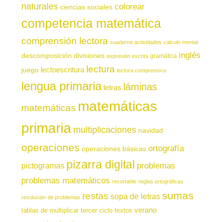
naturales
colorear
ciencias sociales
competencia matemática
comprensión lectora
cuaderno actividades
cálculo mental
inglés
descomposición
divisiones
gramática
expresión escrita
lectura
juego
lectoescritura
lectura comprensiva
lengua primaria
láminas
letras
matemáticas
matemáticas
primaria
multiplicaciones
navidad
operaciones
ortografía
operaciones básicas
pizarra digital
pictogramas
problemas
problemas matemáticos
recortable
reglas ortográficas
sumas
restas
sopa de letras
resolución de problemas
verano
tablas de multiplicar
tercer ciclo
textos