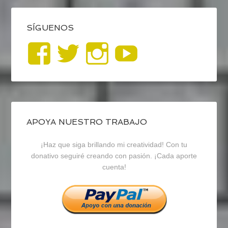
SÍGUENOS
Ver
Ver
Ver
YouTub
perfil
perfil
perfil
de
de
de
blogrecursosep
recursosep
recursosep
APOYA NUESTRO TRABAJO
¡Haz que siga brillando mi creatividad! Con tu
en
en
en
donativo seguiré creando con pasión. ¡Cada aporte
cuenta!
Facebook
Twitter
Instagram