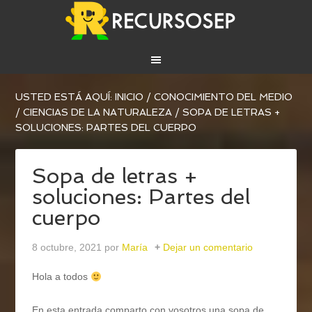
USTED ESTÁ AQUÍ:
INICIO
/
CONOCIMIENTO DEL MEDIO
/
CIENCIAS DE LA NATURALEZA
/
SOPA DE LETRAS +
SOLUCIONES: PARTES DEL CUERPO
Sopa de letras +
soluciones: Partes del
cuerpo
8 octubre, 2021
por
María
Dejar un comentario
Hola a todos
En esta entrada comparto con vosotros una sopa de