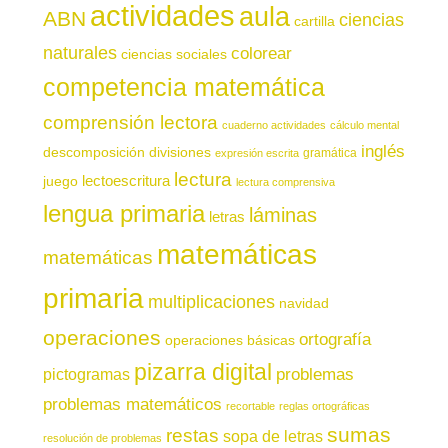
actividades
aula
ABN
ciencias
cartilla
naturales
colorear
ciencias sociales
competencia matemática
comprensión lectora
cuaderno actividades
cálculo mental
inglés
descomposición
divisiones
gramática
expresión escrita
lectura
juego
lectoescritura
lectura comprensiva
lengua primaria
láminas
letras
matemáticas
matemáticas
primaria
multiplicaciones
navidad
operaciones
ortografía
operaciones básicas
pizarra digital
pictogramas
problemas
problemas matemáticos
recortable
reglas ortográficas
sumas
restas
sopa de letras
resolución de problemas