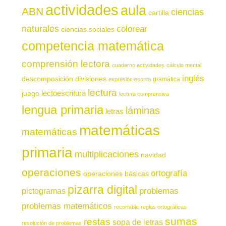
actividades
aula
ABN
ciencias
cartilla
naturales
colorear
ciencias sociales
competencia matemática
comprensión lectora
cuaderno actividades
cálculo mental
inglés
descomposición
divisiones
gramática
expresión escrita
lectura
juego
lectoescritura
lectura comprensiva
lengua primaria
láminas
letras
matemáticas
matemáticas
primaria
multiplicaciones
navidad
operaciones
ortografía
operaciones básicas
pizarra digital
pictogramas
problemas
problemas matemáticos
recortable
reglas ortográficas
sumas
restas
sopa de letras
resolución de problemas