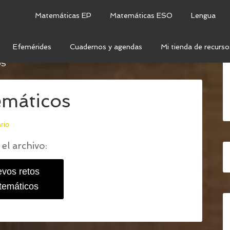
Matemáticas EP
Matemáticas ESO
Lengua
Efemérides
Cuadernos y agendas
Mi tienda de recurso
VOS RETOS MATEMÁTICOS PARA LOS PRIMEROS
OS
emáticos
rio
el archivo:
vos retos
temáticos