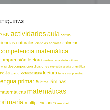
ETIQUETAS
actividades
aula
ABN
cartilla
ciencias naturales
colorear
ciencias sociales
competencia matemática
comprensión lectora
cuaderno actividades
cálculo
descomposición
divisiones
gramática
mental
expresión escrita
lectura
inglés
juego
lectoescritura
lectura comprensiva
lengua primaria
láminas
letras
matemáticas
matemáticas
primaria
multiplicaciones
navidad