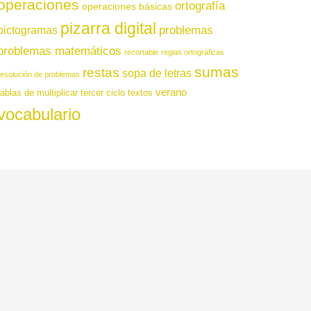
operaciones
ortografía
operaciones básicas
pizarra digital
pictogramas
problemas
problemas matemáticos
recortable
reglas ortográficas
sumas
restas
sopa de letras
resolución de problemas
verano
tablas de multiplicar
tercer ciclo
textos
vocabulario