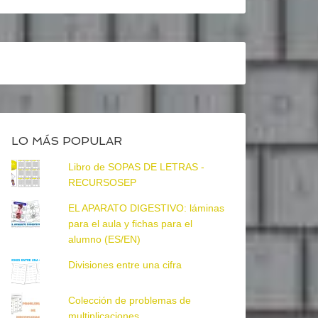
LO MÁS POPULAR
Libro de SOPAS DE LETRAS -
RECURSOSEP
EL APARATO DIGESTIVO: láminas
para el aula y fichas para el
alumno (ES/EN)
Divisiones entre una cifra
Colección de problemas de
multiplicaciones