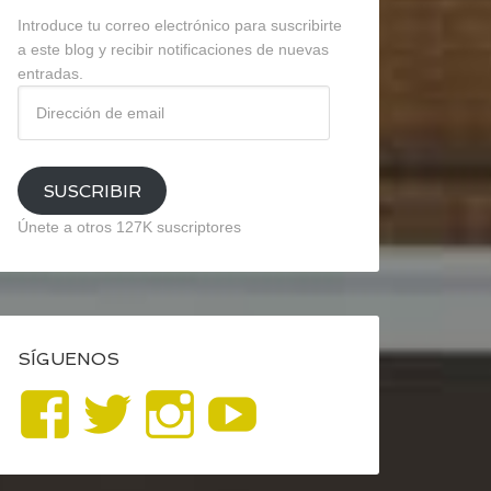
Introduce tu correo electrónico para suscribirte
a este blog y recibir notificaciones de nuevas
entradas.
Dirección
de
email
SUSCRIBIR
Únete a otros 127K suscriptores
SÍGUENOS
Ver
Ver
Ver
YouTube
perfil
perfil
perfil