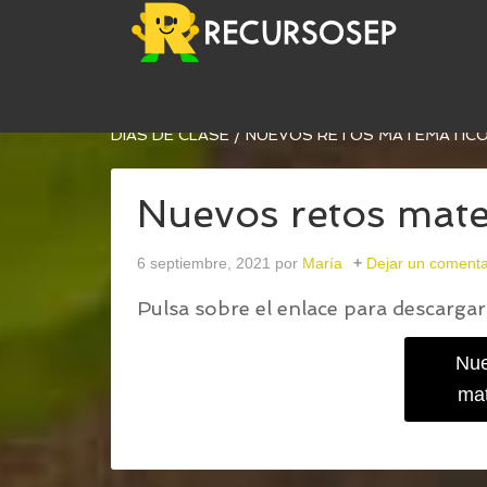
USTED ESTÁ AQUÍ:
INICIO
/
COLECCIÓN DE NUE
DÍAS DE CLASE
/
NUEVOS RETOS MATEMÁTIC
Nuevos retos mat
6 septiembre, 2021
por
María
Dejar un comenta
Pulsa sobre el enlace para descargar 
Nue
ma