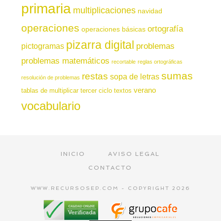
primaria
multiplicaciones
navidad
operaciones
ortografía
operaciones básicas
pizarra digital
pictogramas
problemas
problemas matemáticos
recortable
reglas ortográficas
sumas
restas
sopa de letras
resolución de problemas
verano
tablas de multiplicar
tercer ciclo
textos
vocabulario
INICIO
AVISO LEGAL
CONTACTO
WWW.RECURSOSEP.COM - COPYRIGHT 2026