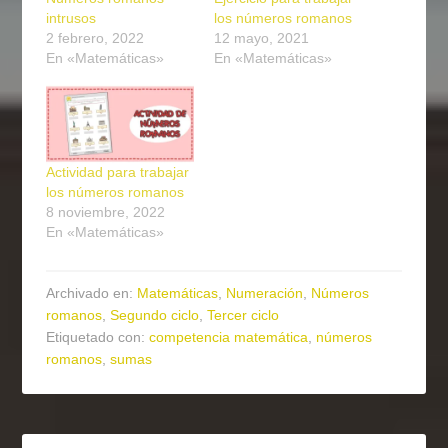
intrusos
los números romanos
2 febrero, 2022
12 mayo, 2021
En «Matemáticas»
En «Matemáticas»
Actividad para trabajar
los números romanos
8 noviembre, 2022
En «Matemáticas»
Archivado en:
Matemáticas
,
Numeración
,
Números
romanos
,
Segundo ciclo
,
Tercer ciclo
Etiquetado con:
competencia matemática
,
números
romanos
,
sumas