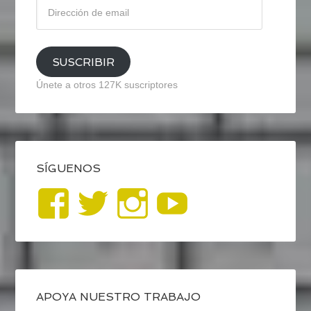
Dirección
de
email
SUSCRIBIR
Únete a otros 127K suscriptores
SÍGUENOS
Ver
Ver
Ver
YouTub
perfil
perfil
perfil
de
de
de
blogrecursosep
recursosep
recursosep
APOYA NUESTRO TRABAJO