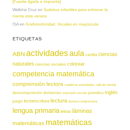
[Fuente ligada e imprenta]
Walkiria Cruz
en
Sudokus infantiles para entrenar la
mente este verano
ISA
en
Grafomotricidad. Vocales en mayúscula
ETIQUETAS
actividades
aula
ABN
ciencias
cartilla
naturales
colorear
ciencias sociales
competencia matemática
comprensión lectora
cuaderno actividades
cálculo mental
inglés
descomposición
divisiones
gramática
expresión escrita
lectura
juego
lectoescritura
lectura comprensiva
lengua primaria
láminas
letras
matemáticas
matemáticas