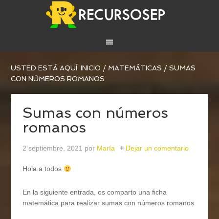
USTED ESTÁ AQUÍ:
INICIO
/
MATEMÁTICAS
/
SUMAS
CON NÚMEROS ROMANOS
Sumas con números
romanos
2 septiembre, 2021
por
María
Dejar un comentario
Hola a todos
En la siguiente entrada, os comparto una ficha
matemática para realizar sumas con números romanos.