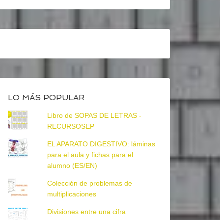
LO MÁS POPULAR
Libro de SOPAS DE LETRAS -
RECURSOSEP
EL APARATO DIGESTIVO: láminas
para el aula y fichas para el
alumno (ES/EN)
Colección de problemas de
multiplicaciones
Divisiones entre una cifra