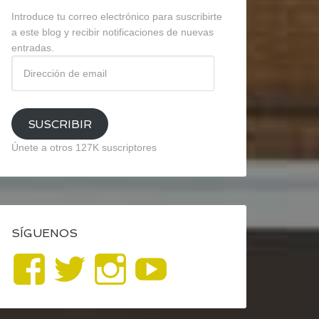
Introduce tu correo electrónico para suscribirte
a este blog y recibir notificaciones de nuevas
entradas.
Dirección
de
email
SUSCRIBIR
Únete a otros 127K suscriptores
SÍGUENOS
Ver
Ver
Ver
YouTube
perfil
perfil
perfil