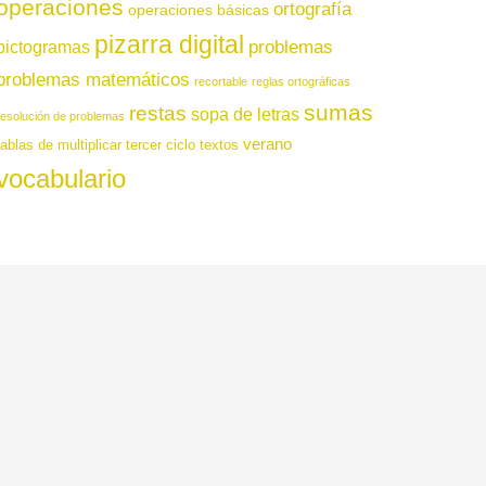
operaciones
ortografía
operaciones básicas
pizarra digital
pictogramas
problemas
problemas matemáticos
recortable
reglas ortográficas
sumas
restas
sopa de letras
resolución de problemas
verano
tablas de multiplicar
tercer ciclo
textos
vocabulario