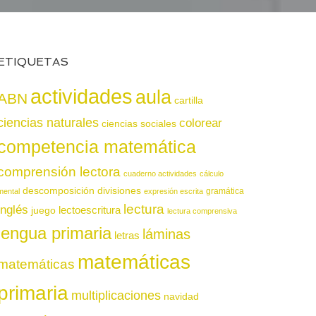
ETIQUETAS
actividades
aula
ABN
cartilla
ciencias naturales
colorear
ciencias sociales
competencia matemática
comprensión lectora
cuaderno actividades
cálculo
descomposición
divisiones
gramática
mental
expresión escrita
lectura
inglés
juego
lectoescritura
lectura comprensiva
lengua primaria
láminas
letras
matemáticas
matemáticas
primaria
multiplicaciones
navidad