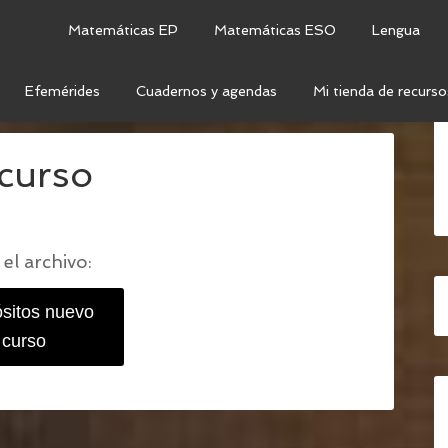
Matemáticas EP
Matemáticas ESO
Lengua
Efemérides
Cuadernos y agendas
Mi tienda de recurso
 EL NUEVO CURSO
/
PROPÓSITOS NUEVO CURSO
curso
el archivo:
sitos nuevo
curso