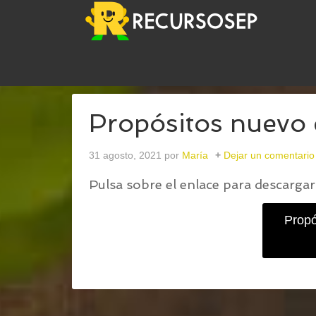
USTED ESTÁ AQUÍ:
INICIO
/
PROPÓSITOS PARA
Propósitos nuevo 
31 agosto, 2021
por
María
Dejar un comentario
Pulsa sobre el enlace para descargar 
Propó