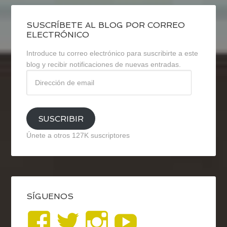
SUSCRÍBETE AL BLOG POR CORREO
ELECTRÓNICO
Introduce tu correo electrónico para suscribirte a este
blog y recibir notificaciones de nuevas entradas.
Dirección
de
email
SUSCRIBIR
Únete a otros 127K suscriptores
SÍGUENOS
Ver
Ver
Ver
YouTub