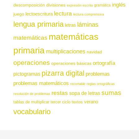
inglés
descomposición
divisiones
gramática
expresión escrita
lectura
juego
lectoescritura
lectura comprensiva
lengua primaria
láminas
letras
matemáticas
matemáticas
primaria
multiplicaciones
navidad
operaciones
ortografía
operaciones básicas
pizarra digital
pictogramas
problemas
problemas matemáticos
recortable
reglas ortográficas
sumas
restas
sopa de letras
resolución de problemas
verano
tablas de multiplicar
tercer ciclo
textos
vocabulario