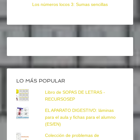
Los números locos 3: Sumas sencillas
LO MÁS POPULAR
Libro de SOPAS DE LETRAS -
RECURSOSEP
EL APARATO DIGESTIVO: láminas
para el aula y fichas para el alumno
(ES/EN)
Colección de problemas de